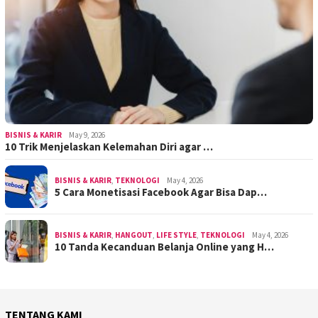
BISNIS & KARIR
May 9, 2026
10 Trik Menjelaskan Kelemahan Diri agar …
BISNIS & KARIR
,
TEKNOLOGI
May 4, 2026
5 Cara Monetisasi Facebook Agar Bisa Dap…
BISNIS & KARIR
,
HANGOUT
,
LIFE STYLE
,
TEKNOLOGI
May 4, 2026
10 Tanda Kecanduan Belanja Online yang H…
TENTANG KAMI