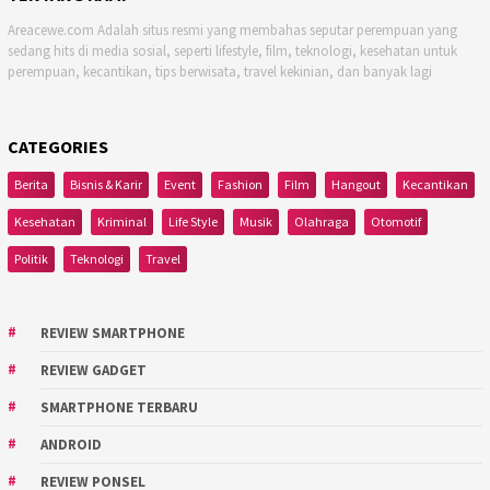
Areacewe.com Adalah situs resmi yang membahas seputar perempuan yang
sedang hits di media sosial, seperti lifestyle, film, teknologi, kesehatan untuk
perempuan, kecantikan, tips berwisata, travel kekinian, dan banyak lagi
CATEGORIES
Berita
Bisnis & Karir
Event
Fashion
Film
Hangout
Kecantikan
Kesehatan
Kriminal
Life Style
Musik
Olahraga
Otomotif
Politik
Teknologi
Travel
REVIEW SMARTPHONE
REVIEW GADGET
SMARTPHONE TERBARU
ANDROID
REVIEW PONSEL