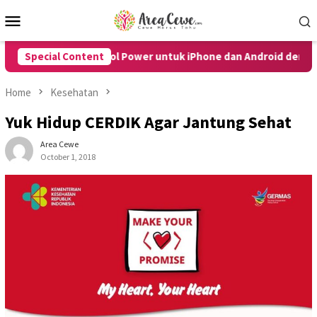
Skip
Mobile
to
Menu
content
mbol Power untuk iPhone dan Android dengan Mudah
Special Content
10 
Home
Kesehatan
Yuk Hidup CERDIK Agar Jantung Sehat
Area Cewe
October 1, 2018