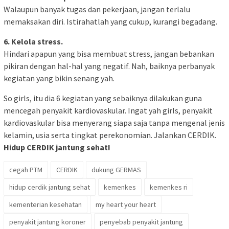
Walaupun banyak tugas dan pekerjaan, jangan terlalu
memaksakan diri. Istirahatlah yang cukup, kurangi begadang.
6. Kelola stress.
Hindari apapun yang bisa membuat stress, jangan bebankan
pikiran dengan hal-hal yang negatif. Nah, baiknya perbanyak
kegiatan yang bikin senang yah.
So girls, itu dia 6 kegiatan yang sebaiknya dilakukan guna
mencegah penyakit kardiovaskular. Ingat yah girls, penyakit
kardiovaskular bisa menyerang siapa saja tanpa mengenal jenis
kelamin, usia serta tingkat perekonomian. Jalankan CERDIK.
Hidup CERDIK jantung sehat!
cegah PTM
CERDIK
dukung GERMAS
hidup cerdik jantung sehat
kemenkes
kemenkes ri
kementerian kesehatan
my heart your heart
penyakit jantung koroner
penyebab penyakit jantung