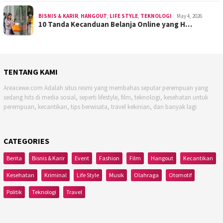
BISNIS & KARIR
,
HANGOUT
,
LIFE STYLE
,
TEKNOLOGI
May 4, 2026
10 Tanda Kecanduan Belanja Online yang H…
TENTANG KAMI
Areacewe.com Adalah situs resmi yang membahas seputar perempuan yang
sedang hits di media sosial, seperti lifestyle, film, teknologi, kesehatan untuk
perempuan, kecantikan, tips berwisata, travel kekinian, dan banyak lagi
CATEGORIES
Berita
Bisnis & Karir
Event
Fashion
Film
Hangout
Kecantikan
Kesehatan
Kriminal
Life Style
Musik
Olahraga
Otomotif
Politik
Teknologi
Travel