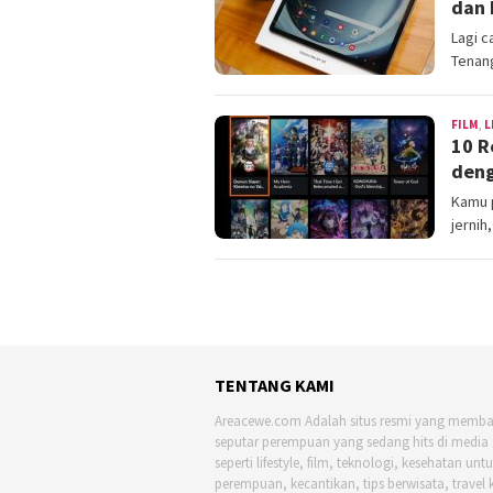
dan 
Lagi c
Tenan
FILM
,
L
10 R
deng
Kamu p
jernih
TENTANG KAMI
Areacewe.com Adalah situs resmi yang memb
seputar perempuan yang sedang hits di media 
seperti lifestyle, film, teknologi, kesehatan unt
perempuan, kecantikan, tips berwisata, travel 