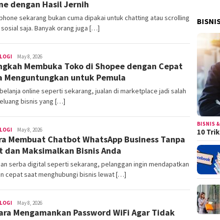
ne dengan Hasil Jernih
hone sekarang bukan cuma dipakai untuk chatting atau scrolling
BISNI
sosial saja. Banyak orang juga […]
LOGI
areacewe1
May 8, 2026
ngkah Membuka Toko di Shopee dengan Cepat
a Menguntungkan untuk Pemula
 belanja online seperti sekarang, jualan di marketplace jadi salah
eluang bisnis yang […]
BISNIS &
LOGI
areacewe1
May 8, 2026
10 Tri
ra Membuat Chatbot WhatsApp Business Tanpa
t dan Maksimalkan Bisnis Anda
an serba digital seperti sekarang, pelanggan ingin mendapatkan
n cepat saat menghubungi bisnis lewat […]
LOGI
areacewe1
May 8, 2026
ara Mengamankan Password WiFi Agar Tidak