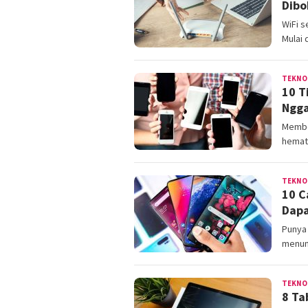
Dibo
WiFi s
Mulai 
TEKNO
10 T
Ngga
Membe
hemat 
TEKNO
10 C
Dapa
Punya 
menum
TEKNO
8 Ta