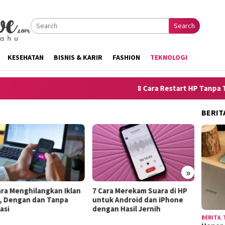
Search
KESEHATAN
BISNIS & KARIR
FASHION
TEKNOLOGI
8 Cara Restart HP Tanpa Tombol
BERIT
»
ra Merekam Suara di HP
10 Tip
10 Trik Menjelaskan
k Android dan iPhone
Lepek 
Kelemahan Diri agar
an Hasil Jernih
Hango
Terdengar Seperti Kekuatan
BERITA
,