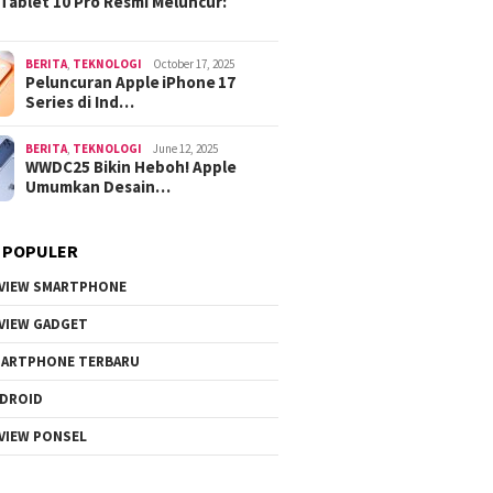
Tablet 10 Pro Resmi Meluncur:
BERITA
,
TEKNOLOGI
October 17, 2025
Peluncuran Apple iPhone 17
Series di Ind…
BERITA
,
TEKNOLOGI
June 12, 2025
WWDC25 Bikin Heboh! Apple
Umumkan Desain…
 POPULER
VIEW SMARTPHONE
VIEW GADGET
ARTPHONE TERBARU
DROID
VIEW PONSEL