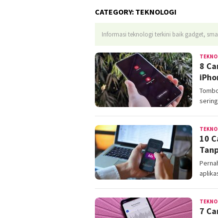
CATEGORY:
TEKNOLOGI
Informasi teknologi terkini baik gadget, sm
TEKNO
8 Ca
iPho
Tombo
sering
TEKNO
10 C
Tanp
Pernah
aplika
TEKNO
7 Ca