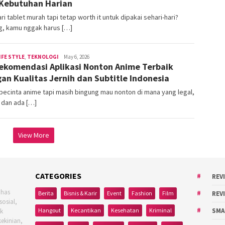
Kebutuhan Harian
ari tablet murah tapi tetap worth it untuk dipakai sehari-hari?
g, kamu nggak harus […]
IFE STYLE
,
TEKNOLOGI
areacewe1
May 6, 2026
ekomendasi Aplikasi Nonton Anime Terbaik
an Kualitas Jernih dan Subtitle Indonesia
ecinta anime tapi masih bingung mau nonton di mana yang legal,
, dan ada […]
View More
CATEGORIES
REV
ahas
Berita
Bisnis & Karir
Event
Fashion
Film
REV
sosial,
Hangout
Kecantikan
Kesehatan
Kriminal
SMA
uk
kekinian,