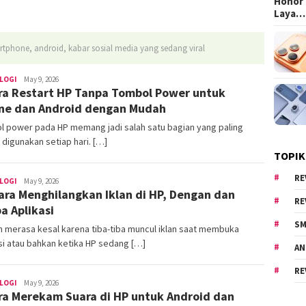
Honor 
Laya…
artphone, android, kabar sosial media yang sedang viral
LOGI
areacewe1
May 9, 2026
ra Restart HP Tanpa Tombol Power untuk
ne dan Android dengan Mudah
l power pada HP memang jadi salah satu bagian yang paling
 digunakan setiap hari. […]
TOPIK
RE
LOGI
areacewe1
May 9, 2026
ara Menghilangkan Iklan di HP, Dengan dan
RE
a Aplikasi
SM
 merasa kesal karena tiba-tiba muncul iklan saat membuka
si atau bahkan ketika HP sedang […]
AN
RE
LOGI
areacewe1
May 9, 2026
ra Merekam Suara di HP untuk Android dan