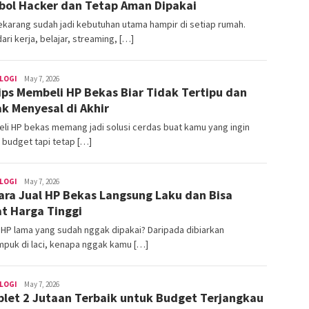
bol Hacker dan Tetap Aman Dipakai
ekarang sudah jadi kebutuhan utama hampir di setiap rumah.
dari kerja, belajar, streaming, […]
LOGI
areacewe1
May 7, 2026
ips Membeli HP Bekas Biar Tidak Tertipu dan
k Menyesal di Akhir
li HP bekas memang jadi solusi cerdas buat kamu yang ingin
budget tapi tetap […]
LOGI
areacewe1
May 7, 2026
ara Jual HP Bekas Langsung Laku dan Bisa
t Harga Tinggi
HP lama yang sudah nggak dipakai? Daripada dibiarkan
puk di laci, kenapa nggak kamu […]
LOGI
areacewe1
May 7, 2026
blet 2 Jutaan Terbaik untuk Budget Terjangkau