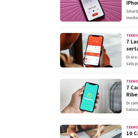
iPho
Smartp
media 
TEKNO
7 La
sert
Di era
satu p
TEKNO
7 Ca
Ribe
Di zam
balasa
TEKNO
10 C