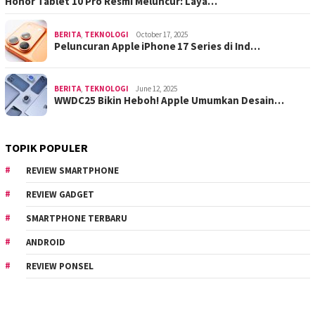
Honor Tablet 10 Pro Resmi Meluncur: Laya…
BERITA
,
TEKNOLOGI
October 17, 2025
Peluncuran Apple iPhone 17 Series di Ind…
BERITA
,
TEKNOLOGI
June 12, 2025
WWDC25 Bikin Heboh! Apple Umumkan Desain…
TOPIK POPULER
REVIEW SMARTPHONE
REVIEW GADGET
SMARTPHONE TERBARU
ANDROID
REVIEW PONSEL