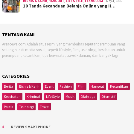
BISNIS & KARIR
,
HANGOUT
,
LIFE STYLE
,
TEKNOLOGI
May 4, 2026
10 Tanda Kecanduan Belanja Online yang H…
TENTANG KAMI
Areacewe.com Adalah situs resmi yang membahas seputar perempuan yang
sedang hits di media sosial, seperti lifestyle, film, teknologi, kesehatan untuk
perempuan, kecantikan, tips berwisata, travel kekinian, dan banyak lagi
CATEGORIES
Berita
Bisnis & Karir
Event
Fashion
Film
Hangout
Kecantikan
Kesehatan
Kriminal
Life Style
Musik
Olahraga
Otomotif
Politik
Teknologi
Travel
REVIEW SMARTPHONE