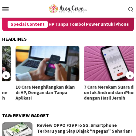
Skip
Mobile
to
Menu
content
8 Cara Restart HP Tanpa Tombol Power untuk iPhone dan An
Special Content
HEADLINES
«
»
10 Cara Menghilangkan Iklan
7 Cara Merekam Suara di HP
di HP, Dengan dan Tanpa
untuk Android dan iPhone
Aplikasi
dengan Hasil Jernih
TAG:
REVIEW GADGET
Review OPPO F29 Pro 5G: Smartphone
Terbaru yang Siap Diajak “Ngegas” Seharian!