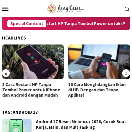
Skip
Mobile
to
Menu
content
Special Content
8 Cara Restart HP Tanpa Tombol Power untuk iPhone 
HEADLINES
«
»
anpa
10 Cara Menghilangkan Iklan
7 Cara Merekam Suar
 iPhone
di HP, Dengan dan Tanpa
untuk Android dan 
 Mudah
Aplikasi
dengan Hasil Jernih
TAG:
ANDROID 17
Android 17 Resmi Meluncur 2026, Cocok Buat
Kerja, Main, dan Multitasking