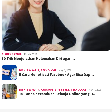
BISNIS & KARIR
May 9, 2026
10 Trik Menjelaskan Kelemahan Diri agar …
BISNIS & KARIR
,
TEKNOLOGI
May 4, 2026
5 Cara Monetisasi Facebook Agar Bisa Dap…
BISNIS & KARIR
,
HANGOUT
,
LIFE STYLE
,
TEKNOLOGI
May 4, 2026
10 Tanda Kecanduan Belanja Online yang H…