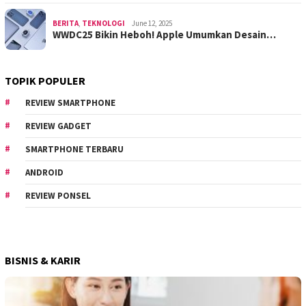
BERITA
,
TEKNOLOGI
June 12, 2025
WWDC25 Bikin Heboh! Apple Umumkan Desain…
TOPIK POPULER
REVIEW SMARTPHONE
REVIEW GADGET
SMARTPHONE TERBARU
ANDROID
REVIEW PONSEL
BISNIS & KARIR