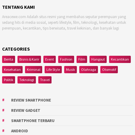
TENTANG KAMI
Areacewe.com Adalah situs resmi yang membahas seputar perempuan yang
sedang hits di media sosial, seperti lifestyle, film, teknologi, kesehatan untuk
perempuan, kecantikan, tips berwisata, travel kekinian, dan banyak lagi
CATEGORIES
Berita
Bisnis & Karir
Event
Fashion
Film
Hangout
Kecantikan
Kesehatan
Kriminal
Life Style
Musik
Olahraga
Otomotif
Politik
Teknologi
Travel
REVIEW SMARTPHONE
REVIEW GADGET
SMARTPHONE TERBARU
ANDROID