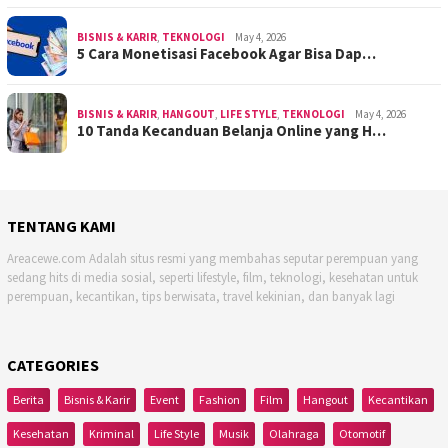
BISNIS & KARIR
,
TEKNOLOGI
May 4, 2026
5 Cara Monetisasi Facebook Agar Bisa Dap…
BISNIS & KARIR
,
HANGOUT
,
LIFE STYLE
,
TEKNOLOGI
May 4, 2026
10 Tanda Kecanduan Belanja Online yang H…
TENTANG KAMI
Areacewe.com Adalah situs resmi yang membahas seputar perempuan yang
sedang hits di media sosial, seperti lifestyle, film, teknologi, kesehatan untuk
perempuan, kecantikan, tips berwisata, travel kekinian, dan banyak lagi
CATEGORIES
Berita
Bisnis & Karir
Event
Fashion
Film
Hangout
Kecantikan
Kesehatan
Kriminal
Life Style
Musik
Olahraga
Otomotif