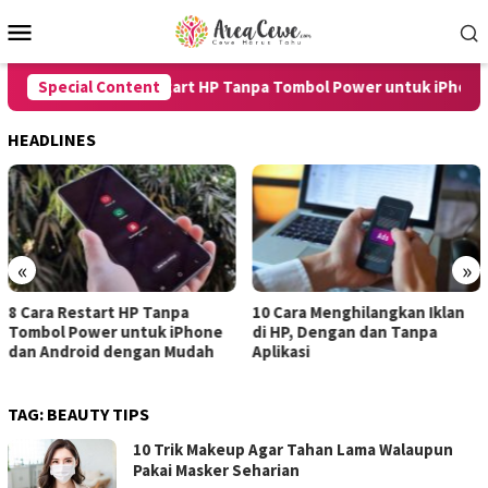
Skip
Mobile
to
Menu
content
Special Content
8 Cara Restart HP Tanpa Tombol Power untuk iPhone dan
HEADLINES
«
»
10 Cara Menghilangkan Iklan
7 Cara Merekam Suara di HP
di HP, Dengan dan Tanpa
untuk Android dan iPhone
Aplikasi
dengan Hasil Jernih
TAG:
BEAUTY TIPS
10 Trik Makeup Agar Tahan Lama Walaupun
Pakai Masker Seharian