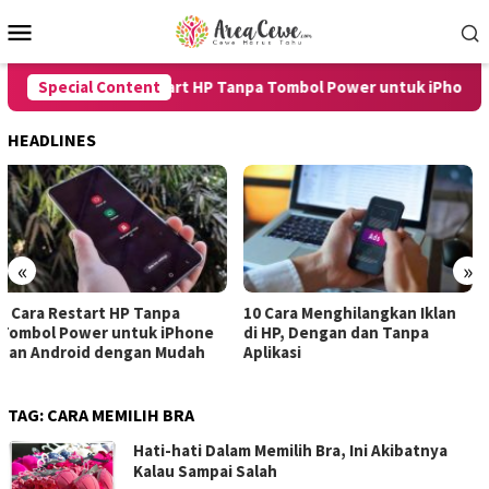
Skip
Mobile
to
Menu
content
Special Content
8 Cara Restart HP Tanpa Tombol Power untuk iPhone dan
HEADLINES
«
»
10 Cara Menghilangkan Iklan
7 Cara Merekam Suara di HP
di HP, Dengan dan Tanpa
untuk Android dan iPhone
Aplikasi
dengan Hasil Jernih
TAG:
CARA MEMILIH BRA
Hati-hati Dalam Memilih Bra, Ini Akibatnya
Kalau Sampai Salah