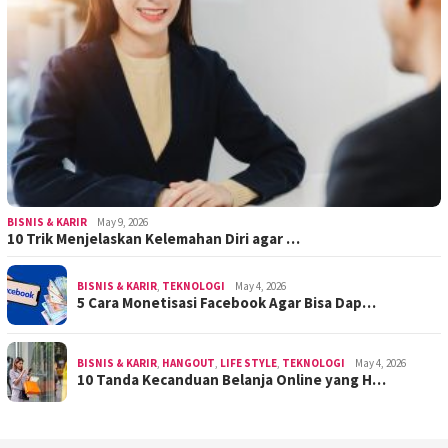
BISNIS & KARIR
May 9, 2026
10 Trik Menjelaskan Kelemahan Diri agar …
BISNIS & KARIR
,
TEKNOLOGI
May 4, 2026
5 Cara Monetisasi Facebook Agar Bisa Dap…
BISNIS & KARIR
,
HANGOUT
,
LIFE STYLE
,
TEKNOLOGI
May 4, 2026
10 Tanda Kecanduan Belanja Online yang H…