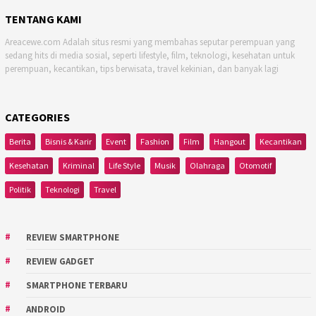
TENTANG KAMI
Areacewe.com Adalah situs resmi yang membahas seputar perempuan yang
sedang hits di media sosial, seperti lifestyle, film, teknologi, kesehatan untuk
perempuan, kecantikan, tips berwisata, travel kekinian, dan banyak lagi
CATEGORIES
Berita
Bisnis & Karir
Event
Fashion
Film
Hangout
Kecantikan
Kesehatan
Kriminal
Life Style
Musik
Olahraga
Otomotif
Politik
Teknologi
Travel
REVIEW SMARTPHONE
REVIEW GADGET
SMARTPHONE TERBARU
ANDROID