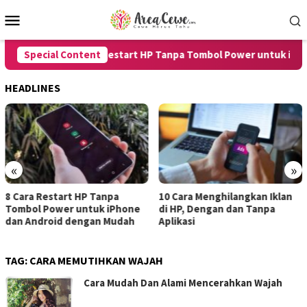
Skip
Mobile
to
Menu
content
Special Content
8 Cara Restart HP Tanpa Tombol Power untuk iPhone
HEADLINES
«
»
a Restart HP Tanpa
10 Cara Menghilangkan Iklan
7 Car
l Power untuk iPhone
di HP, Dengan dan Tanpa
untuk
ndroid dengan Mudah
Aplikasi
denga
TAG:
CARA MEMUTIHKAN WAJAH
Cara Mudah Dan Alami Mencerahkan Wajah