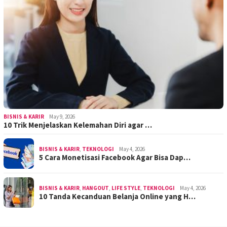
BISNIS & KARIR
May 9, 2026
10 Trik Menjelaskan Kelemahan Diri agar …
BISNIS & KARIR
,
TEKNOLOGI
May 4, 2026
5 Cara Monetisasi Facebook Agar Bisa Dap…
BISNIS & KARIR
,
HANGOUT
,
LIFE STYLE
,
TEKNOLOGI
May 4, 2026
10 Tanda Kecanduan Belanja Online yang H…