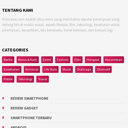
TENTANG KAMI
Areacewe.com Adalah situs resmi yang membahas seputar perempuan yang
sedang hits di media sosial, seperti lifestyle, film, teknologi, kesehatan untuk
perempuan, kecantikan, tips berwisata, travel kekinian, dan banyak lagi
CATEGORIES
Berita
Bisnis & Karir
Event
Fashion
Film
Hangout
Kecantikan
Kesehatan
Kriminal
Life Style
Musik
Olahraga
Otomotif
Politik
Teknologi
Travel
REVIEW SMARTPHONE
REVIEW GADGET
SMARTPHONE TERBARU
ANDROID