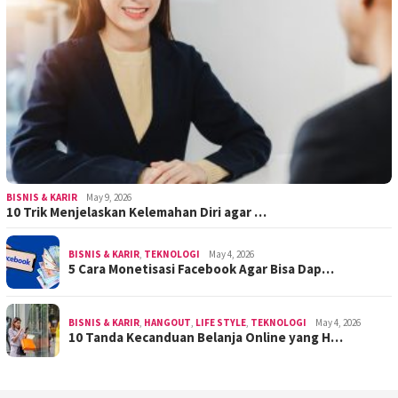
BISNIS & KARIR
May 9, 2026
10 Trik Menjelaskan Kelemahan Diri agar …
BISNIS & KARIR
,
TEKNOLOGI
May 4, 2026
5 Cara Monetisasi Facebook Agar Bisa Dap…
BISNIS & KARIR
,
HANGOUT
,
LIFE STYLE
,
TEKNOLOGI
May 4, 2026
10 Tanda Kecanduan Belanja Online yang H…