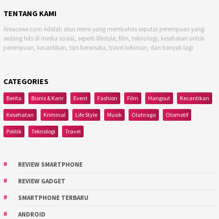
TENTANG KAMI
Areacewe.com Adalah situs resmi yang membahas seputar perempuan yang
sedang hits di media sosial, seperti lifestyle, film, teknologi, kesehatan untuk
perempuan, kecantikan, tips berwisata, travel kekinian, dan banyak lagi
CATEGORIES
Berita
Bisnis & Karir
Event
Fashion
Film
Hangout
Kecantikan
Kesehatan
Kriminal
Life Style
Musik
Olahraga
Otomotif
Politik
Teknologi
Travel
REVIEW SMARTPHONE
REVIEW GADGET
SMARTPHONE TERBARU
ANDROID