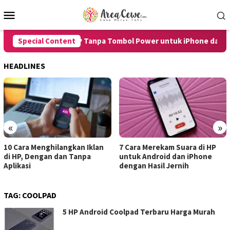
Skip
Mobile
to
Menu
content
8 Cara Restart HP Tanpa Tombol Power untuk iPhone dan And
Special Content
HEADLINES
«
»
10 Cara Menghilangkan Iklan
7 Cara Merekam Suara di HP
di HP, Dengan dan Tanpa
untuk Android dan iPhone
Aplikasi
dengan Hasil Jernih
TAG:
COOLPAD
5 HP Android Coolpad Terbaru Harga Murah