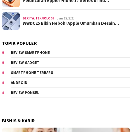
Peluncuran Apple iPhone 17 Series di Ind…
BERITA
,
TEKNOLOGI
June 12, 2025
WWDC25 Bikin Heboh! Apple Umumkan Desain…
TOPIK POPULER
REVIEW SMARTPHONE
REVIEW GADGET
SMARTPHONE TERBARU
ANDROID
REVIEW PONSEL
BISNIS & KARIR