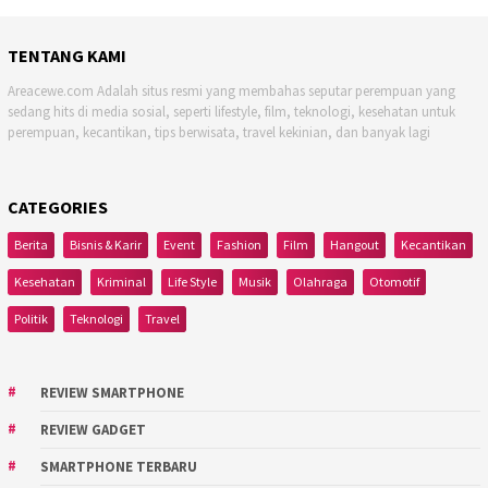
TENTANG KAMI
Areacewe.com Adalah situs resmi yang membahas seputar perempuan yang
sedang hits di media sosial, seperti lifestyle, film, teknologi, kesehatan untuk
perempuan, kecantikan, tips berwisata, travel kekinian, dan banyak lagi
CATEGORIES
Berita
Bisnis & Karir
Event
Fashion
Film
Hangout
Kecantikan
Kesehatan
Kriminal
Life Style
Musik
Olahraga
Otomotif
Politik
Teknologi
Travel
REVIEW SMARTPHONE
REVIEW GADGET
SMARTPHONE TERBARU