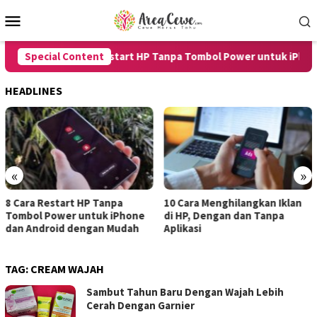
Skip
Mobile
to
Menu
content
Special Content
8 Cara Restart HP Tanpa Tombol Power untuk iPhone d
HEADLINES
«
»
10 Cara Menghilangkan Iklan
7 Cara Merekam Suara di H
ne
di HP, Dengan dan Tanpa
untuk Android dan iPhone
h
Aplikasi
dengan Hasil Jernih
TAG:
CREAM WAJAH
Sambut Tahun Baru Dengan Wajah Lebih
Cerah Dengan Garnier