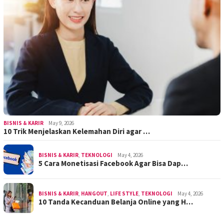
BISNIS & KARIR
May 9, 2026
10 Trik Menjelaskan Kelemahan Diri agar …
BISNIS & KARIR
,
TEKNOLOGI
May 4, 2026
5 Cara Monetisasi Facebook Agar Bisa Dap…
BISNIS & KARIR
,
HANGOUT
,
LIFE STYLE
,
TEKNOLOGI
May 4, 2026
10 Tanda Kecanduan Belanja Online yang H…