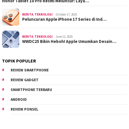
Honor Tablet 10 Pro Resmi Meluncur: Laya…
BERITA
,
TEKNOLOGI
October 17, 2025
Peluncuran Apple iPhone 17 Series di Ind…
BERITA
,
TEKNOLOGI
June 12, 2025
WWDC25 Bikin Heboh! Apple Umumkan Desain…
TOPIK POPULER
REVIEW SMARTPHONE
REVIEW GADGET
SMARTPHONE TERBARU
ANDROID
REVIEW PONSEL