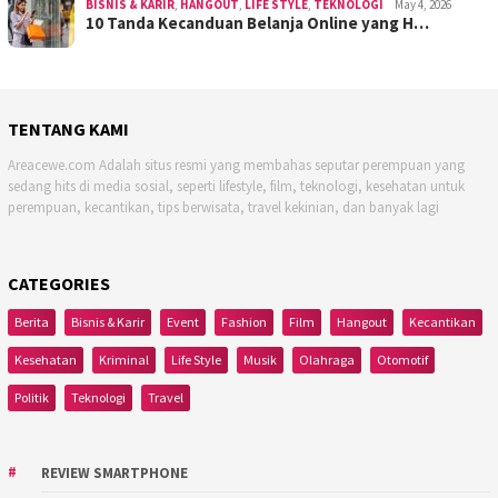
BISNIS & KARIR
,
HANGOUT
,
LIFE STYLE
,
TEKNOLOGI
May 4, 2026
10 Tanda Kecanduan Belanja Online yang H…
TENTANG KAMI
Areacewe.com Adalah situs resmi yang membahas seputar perempuan yang
sedang hits di media sosial, seperti lifestyle, film, teknologi, kesehatan untuk
perempuan, kecantikan, tips berwisata, travel kekinian, dan banyak lagi
CATEGORIES
Berita
Bisnis & Karir
Event
Fashion
Film
Hangout
Kecantikan
Kesehatan
Kriminal
Life Style
Musik
Olahraga
Otomotif
Politik
Teknologi
Travel
REVIEW SMARTPHONE