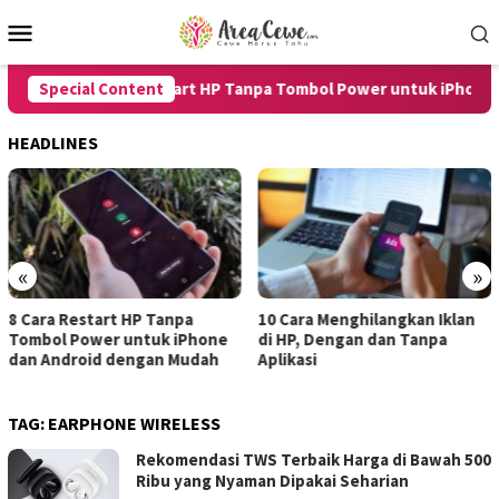
Skip
Mobile
to
Menu
content
Special Content
8 Cara Restart HP Tanpa Tombol Power untuk iPhone da
HEADLINES
«
»
10 Cara Menghilangkan Iklan
7 Cara Merekam Suara di HP
di HP, Dengan dan Tanpa
untuk Android dan iPhone
Aplikasi
dengan Hasil Jernih
TAG:
EARPHONE WIRELESS
Rekomendasi TWS Terbaik Harga di Bawah 500
Ribu yang Nyaman Dipakai Seharian