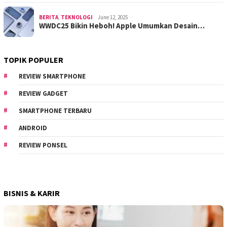
BERITA
,
TEKNOLOGI
June 12, 2025
WWDC25 Bikin Heboh! Apple Umumkan Desain…
TOPIK POPULER
REVIEW SMARTPHONE
REVIEW GADGET
SMARTPHONE TERBARU
ANDROID
REVIEW PONSEL
BISNIS & KARIR