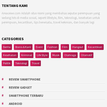
TENTANG KAMI
Areacewe.com Adalah situs resmi yang membahas seputar perempuan yang
sedang hits di media sosial, seperti lifestyle, film, teknologi, kesehatan untuk
perempuan, kecantikan, tips berwisata, travel kekinian, dan banyak lagi
CATEGORIES
Berita
Bisnis & Karir
Event
Fashion
Film
Hangout
Kecantikan
Kesehatan
Kriminal
Life Style
Musik
Olahraga
Otomotif
Politik
Teknologi
Travel
REVIEW SMARTPHONE
REVIEW GADGET
SMARTPHONE TERBARU
ANDROID