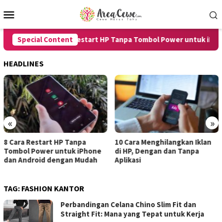
Skip
Mobile
to
Menu
content
Special Content
8 Cara Restart HP Tanpa Tombol Power untuk iPhone
HEADLINES
«
»
start HP Tanpa
10 Cara Menghilangkan Iklan
7 Cara Me
ower untuk iPhone
di HP, Dengan dan Tanpa
untuk And
oid dengan Mudah
Aplikasi
dengan Ha
TAG:
FASHION KANTOR
Perbandingan Celana Chino Slim Fit dan
Straight Fit: Mana yang Tepat untuk Kerja