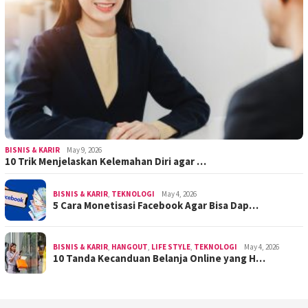
BISNIS & KARIR
May 9, 2026
10 Trik Menjelaskan Kelemahan Diri agar …
BISNIS & KARIR
,
TEKNOLOGI
May 4, 2026
5 Cara Monetisasi Facebook Agar Bisa Dap…
BISNIS & KARIR
,
HANGOUT
,
LIFE STYLE
,
TEKNOLOGI
May 4, 2026
10 Tanda Kecanduan Belanja Online yang H…