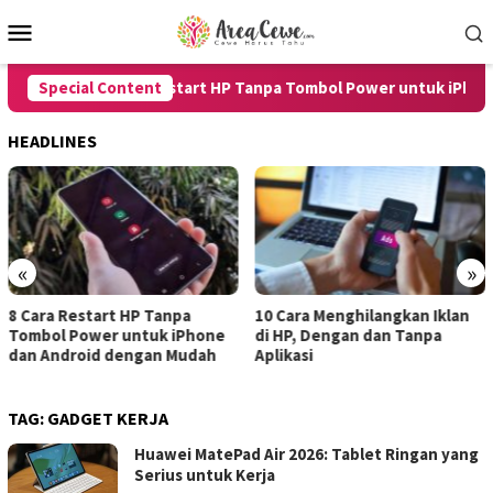
Skip
Mobile
to
Menu
content
Special Content
8 Cara Restart HP Tanpa Tombol Power untuk iPhone d
HEADLINES
«
»
10 Cara Menghilangkan Iklan
7 Cara Merekam Suara di HP
di HP, Dengan dan Tanpa
untuk Android dan iPhone
Aplikasi
dengan Hasil Jernih
TAG:
GADGET KERJA
Huawei MatePad Air 2026: Tablet Ringan yang
Serius untuk Kerja