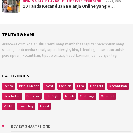
BISNIS & KARIR
,
HANGOUT
,
LIFE STYLE
,
TEKNOLOGI
May 4, 2026
10 Tanda Kecanduan Belanja Online yang H…
TENTANG KAMI
Areacewe.com Adalah situs resmi yang membahas seputar perempuan yang
sedang hits di media sosial, seperti lifestyle, film, teknologi, kesehatan untuk
perempuan, kecantikan, tips berwisata, travel kekinian, dan banyak lagi
CATEGORIES
Berita
Bisnis & Karir
Event
Fashion
Film
Hangout
Kecantikan
Kesehatan
Kriminal
Life Style
Musik
Olahraga
Otomotif
Politik
Teknologi
Travel
REVIEW SMARTPHONE