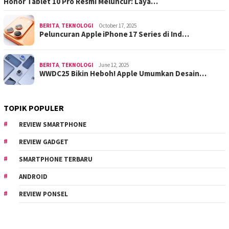
Honor Tablet 10 Pro Resmi Meluncur: Laya…
BERITA
,
TEKNOLOGI
October 17, 2025
Peluncuran Apple iPhone 17 Series di Ind…
BERITA
,
TEKNOLOGI
June 12, 2025
WWDC25 Bikin Heboh! Apple Umumkan Desain…
TOPIK POPULER
REVIEW SMARTPHONE
REVIEW GADGET
SMARTPHONE TERBARU
ANDROID
REVIEW PONSEL