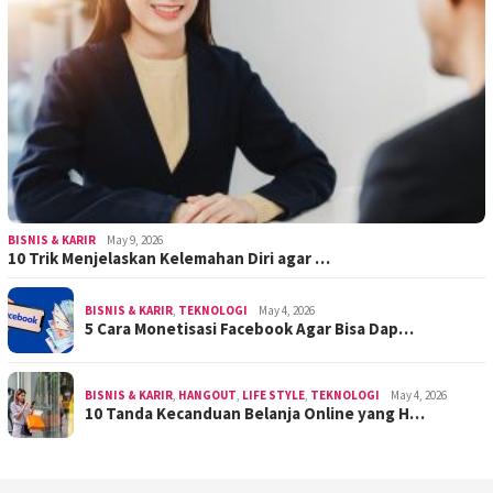
BISNIS & KARIR
May 9, 2026
10 Trik Menjelaskan Kelemahan Diri agar …
BISNIS & KARIR
,
TEKNOLOGI
May 4, 2026
5 Cara Monetisasi Facebook Agar Bisa Dap…
BISNIS & KARIR
,
HANGOUT
,
LIFE STYLE
,
TEKNOLOGI
May 4, 2026
10 Tanda Kecanduan Belanja Online yang H…