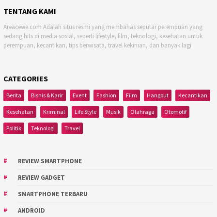
TENTANG KAMI
Areacewe.com Adalah situs resmi yang membahas seputar perempuan yang
sedang hits di media sosial, seperti lifestyle, film, teknologi, kesehatan untuk
perempuan, kecantikan, tips berwisata, travel kekinian, dan banyak lagi
CATEGORIES
Berita
Bisnis & Karir
Event
Fashion
Film
Hangout
Kecantikan
Kesehatan
Kriminal
Life Style
Musik
Olahraga
Otomotif
Politik
Teknologi
Travel
REVIEW SMARTPHONE
REVIEW GADGET
SMARTPHONE TERBARU
ANDROID