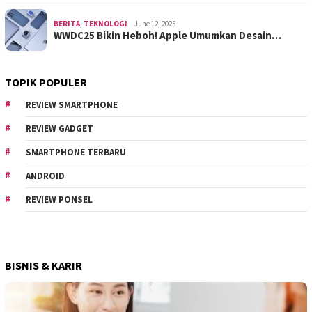
BERITA
,
TEKNOLOGI
June 12, 2025
WWDC25 Bikin Heboh! Apple Umumkan Desain…
TOPIK POPULER
REVIEW SMARTPHONE
REVIEW GADGET
SMARTPHONE TERBARU
ANDROID
REVIEW PONSEL
BISNIS & KARIR