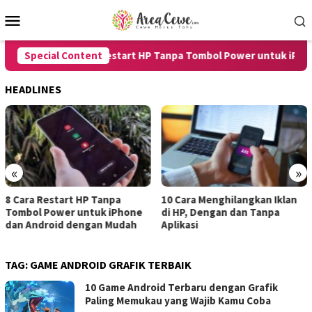
Skip
Mobile
to
Menu
content
Special Content
8 Cara Restart HP Tanpa Tombol Power untuk iPhone 
HEADLINES
«
»
Cara Restart HP Tanpa
10 Cara Menghilangkan Iklan
7 
mbol Power untuk iPhone
di HP, Dengan dan Tanpa
un
n Android dengan Mudah
Aplikasi
de
TAG:
GAME ANDROID GRAFIK TERBAIK
10 Game Android Terbaru dengan Grafik
Paling Memukau yang Wajib Kamu Coba