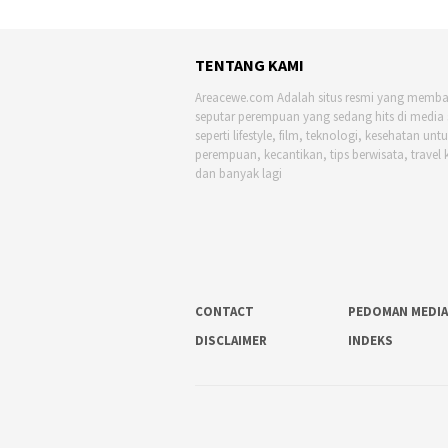
TENTANG KAMI
Areacewe.com Adalah situs resmi yang memb
seputar perempuan yang sedang hits di media 
seperti lifestyle, film, teknologi, kesehatan unt
perempuan, kecantikan, tips berwisata, travel 
dan banyak lagi
CONTACT
PEDOMAN MEDIA
DISCLAIMER
INDEKS