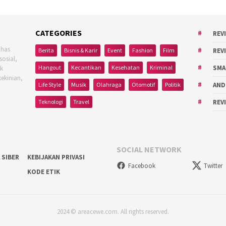
CATEGORIES
REV
ahas
Berita
Bisnis & Karir
Event
Fashion
Film
REV
sosial,
Hangout
Kecantikan
Kesehatan
Kriminal
SMA
uk
kekinian,
Life Style
Musik
Olahraga
Otomotif
Politik
AND
Teknologi
Travel
REV
SOCIAL NETWORK
 SIBER
KEBIJAKAN PRIVASI
Facebook
Twitter
KODE ETIK
2024 © areacewe.com. All rights reserved.