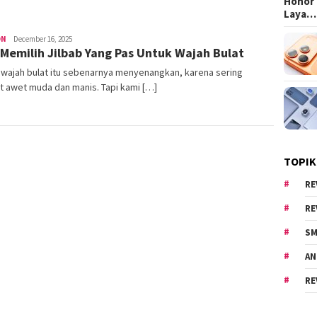
Honor 
Laya…
ON
areacewe1
December 16, 2025
 Memilih Jilbab Yang Pas Untuk Wajah Bulat
 wajah bulat itu sebenarnya menyenangkan, karena sering
at awet muda dan manis. Tapi kami […]
TOPIK
RE
RE
SM
AN
RE