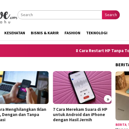
Search
KESEHATAN
BISNIS & KARIR
FASHION
TEKNOLOGI
8 Cara Restart HP Tanpa Tombol
BERIT
»
ra Merekam Suara di HP
10 Tip
10 Trik Menjelaskan
k Android dan iPhone
Lepek 
Kelemahan Diri agar
an Hasil Jernih
Hango
Terdengar Seperti Kekuatan
BERITA
,