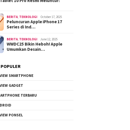
Tablet 10 Pro Resmi Meluncur:
BERITA
,
TEKNOLOGI
October 17, 2025
Peluncuran Apple iPhone 17
Series di Ind…
BERITA
,
TEKNOLOGI
June 12, 2025
WWDC25 Bikin Heboh! Apple
Umumkan Desain…
 POPULER
VIEW SMARTPHONE
VIEW GADGET
ARTPHONE TERBARU
DROID
VIEW PONSEL