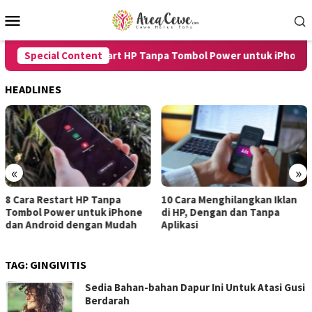
Skip
Mobile
to
Menu
content
Special Content
8 Cara Restart HP Tanpa Tombol Power untuk iPhone da
HEADLINES
«
»
10 Cara Menghilangkan Iklan
7 Cara Merekam Suara di HP
di HP, Dengan dan Tanpa
untuk Android dan iPhone
Aplikasi
dengan Hasil Jernih
TAG:
GINGIVITIS
Sedia Bahan-bahan Dapur Ini Untuk Atasi Gusi
Berdarah