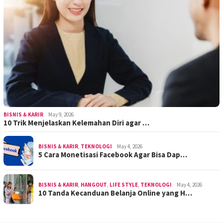
BISNIS & KARIR
May 9, 2026
10 Trik Menjelaskan Kelemahan Diri agar …
BISNIS & KARIR
,
TEKNOLOGI
May 4, 2026
5 Cara Monetisasi Facebook Agar Bisa Dap…
BISNIS & KARIR
,
HANGOUT
,
LIFE STYLE
,
TEKNOLOGI
May 4, 2026
10 Tanda Kecanduan Belanja Online yang H…