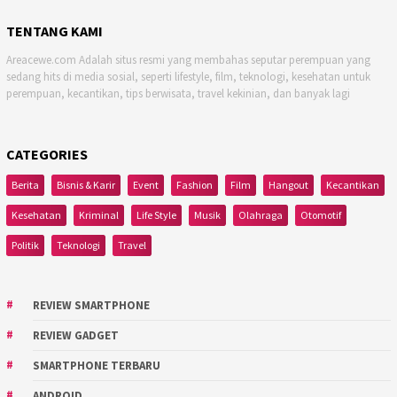
TENTANG KAMI
Areacewe.com Adalah situs resmi yang membahas seputar perempuan yang
sedang hits di media sosial, seperti lifestyle, film, teknologi, kesehatan untuk
perempuan, kecantikan, tips berwisata, travel kekinian, dan banyak lagi
CATEGORIES
Berita
Bisnis & Karir
Event
Fashion
Film
Hangout
Kecantikan
Kesehatan
Kriminal
Life Style
Musik
Olahraga
Otomotif
Politik
Teknologi
Travel
REVIEW SMARTPHONE
REVIEW GADGET
SMARTPHONE TERBARU
ANDROID