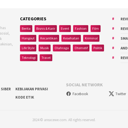
CATEGORIES
REV
ahas
Berita
Bisnis & Karir
Event
Fashion
Film
REV
sosial,
Hangout
Kecantikan
Kesehatan
Kriminal
SMA
uk
kekinian,
Life Style
Musik
Olahraga
Otomotif
Politik
AND
Teknologi
Travel
REV
SOCIAL NETWORK
 SIBER
KEBIJAKAN PRIVASI
Facebook
Twitter
KODE ETIK
2024 © areacewe.com. All rights reserved.