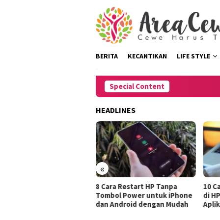
Skip
to
content
BERITA
KECANTIKAN
LIFE STYLE
Special Content
HEADLINES
«
8 Cara Restart HP Tanpa
10 Cara Menghilangkan Iklan
Tombol Power untuk iPhone
di HP, Dengan dan Tanpa
dan Android dengan Mudah
Aplikasi