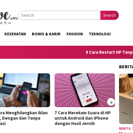
Search
KESEHATAN
BISNIS & KARIR
FASHION
TEKNOLOGI
8 Cara Restart HP Tanpa Tom
BERIT
»
7 Cara Merekam Suara di HP
1
10 Trik Menjelaskan
untuk Android dan iPhone
L
Kelemahan Diri agar
dengan Hasil Jernih
H
Terdengar Seperti Kekuatan
BERITA
,