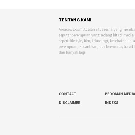
TENTANG KAMI
Areacewe.com Adalah situs resmi yang memb
seputar perempuan yang sedang hits di media 
seperti lifestyle, film, teknologi, kesehatan unt
perempuan, kecantikan, tips berwisata, travel 
dan banyak lagi
CONTACT
PEDOMAN MEDIA
DISCLAIMER
INDEKS