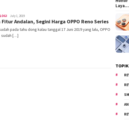
Honor 
Laya…
LOGI
Area
July 1, 2019
 Fitur Andalan, Segini Harga OPPO Reno Series
Cewe
 sudah pada tahu dong kalau tanggal 17 Juni 2019 yang lalu, OPPO
s sudah […]
TOPIK
RE
RE
SM
AN
RE