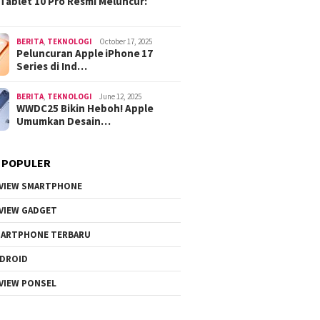
Tablet 10 Pro Resmi Meluncur:
BERITA
,
TEKNOLOGI
October 17, 2025
Peluncuran Apple iPhone 17
Series di Ind…
BERITA
,
TEKNOLOGI
June 12, 2025
WWDC25 Bikin Heboh! Apple
Umumkan Desain…
 POPULER
VIEW SMARTPHONE
VIEW GADGET
ARTPHONE TERBARU
DROID
VIEW PONSEL