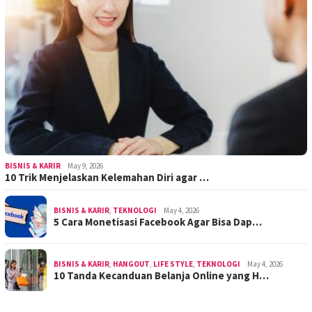
BISNIS & KARIR
May 9, 2026
10 Trik Menjelaskan Kelemahan Diri agar …
BISNIS & KARIR
,
TEKNOLOGI
May 4, 2026
5 Cara Monetisasi Facebook Agar Bisa Dap…
BISNIS & KARIR
,
HANGOUT
,
LIFE STYLE
,
TEKNOLOGI
May 4, 2026
10 Tanda Kecanduan Belanja Online yang H…