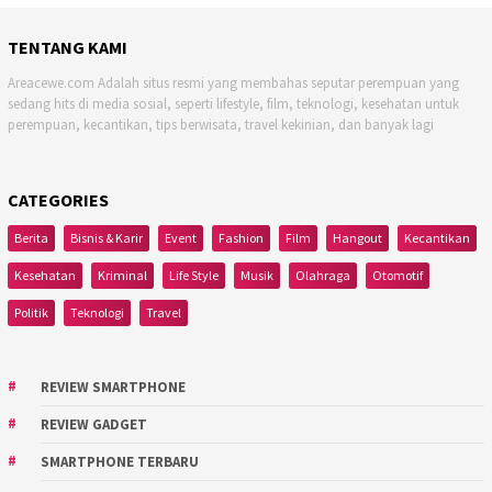
TENTANG KAMI
Areacewe.com Adalah situs resmi yang membahas seputar perempuan yang
sedang hits di media sosial, seperti lifestyle, film, teknologi, kesehatan untuk
perempuan, kecantikan, tips berwisata, travel kekinian, dan banyak lagi
CATEGORIES
Berita
Bisnis & Karir
Event
Fashion
Film
Hangout
Kecantikan
Kesehatan
Kriminal
Life Style
Musik
Olahraga
Otomotif
Politik
Teknologi
Travel
REVIEW SMARTPHONE
REVIEW GADGET
SMARTPHONE TERBARU