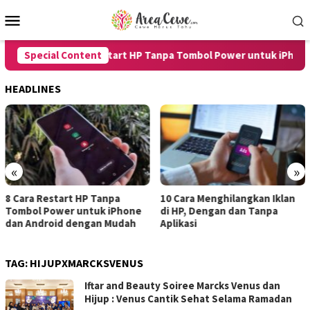
Skip
Mobile
to
Menu
content
Special Content
8 Cara Restart HP Tanpa Tombol Power untuk iPhone d
HEADLINES
«
»
start HP Tanpa
10 Cara Menghilangkan Iklan
7 Cara Me
ower untuk iPhone
di HP, Dengan dan Tanpa
untuk And
oid dengan Mudah
Aplikasi
dengan Ha
TAG:
HIJUPXMARCKSVENUS
Iftar and Beauty Soiree Marcks Venus dan
Hijup : Venus Cantik Sehat Selama Ramadan