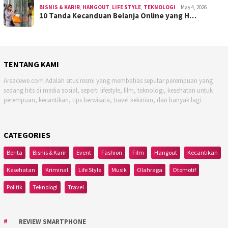
BISNIS & KARIR
,
HANGOUT
,
LIFE STYLE
,
TEKNOLOGI
May 4, 2026
10 Tanda Kecanduan Belanja Online yang H…
TENTANG KAMI
Areacewe.com Adalah situs resmi yang membahas seputar perempuan yang
sedang hits di media sosial, seperti lifestyle, film, teknologi, kesehatan untuk
perempuan, kecantikan, tips berwisata, travel kekinian, dan banyak lagi
CATEGORIES
Berita
Bisnis & Karir
Event
Fashion
Film
Hangout
Kecantikan
Kesehatan
Kriminal
Life Style
Musik
Olahraga
Otomotif
Politik
Teknologi
Travel
REVIEW SMARTPHONE