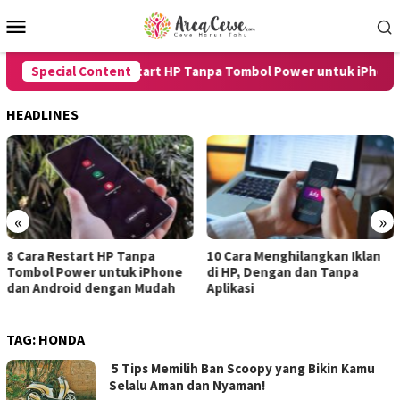
Skip
Mobile
to
Menu
content
Special Content
8 Cara Restart HP Tanpa Tombol Power untuk iPhone dan
HEADLINES
«
»
10 Cara Menghilangkan Iklan
7 Cara Merekam Suara di HP
di HP, Dengan dan Tanpa
untuk Android dan iPhone
Aplikasi
dengan Hasil Jernih
TAG:
HONDA
5 Tips Memilih Ban Scoopy yang Bikin Kamu
Selalu Aman dan Nyaman!