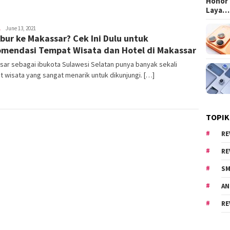
Honor 
Laya…
L
Area
June 13, 2021
ibur ke Makassar? Cek Ini Dulu untuk
Cewe
mendasi Tempat Wisata dan Hotel di Makassar
ar sebagai ibukota Sulawesi Selatan punya banyak sekali
 wisata yang sangat menarik untuk dikunjungi. […]
TOPIK
RE
RE
SM
AN
RE