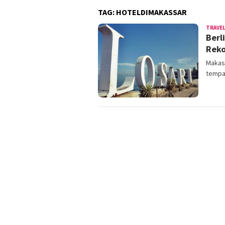
TAG:
HOTELDIMAKASSAR
TRAVE
Berl
Reko
Makass
tempat