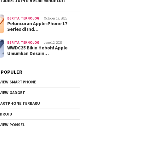
Tablet 10 Pro Resmi Meluncur:
BERITA
,
TEKNOLOGI
October 17, 2025
Peluncuran Apple iPhone 17
Series di Ind…
BERITA
,
TEKNOLOGI
June 12, 2025
WWDC25 Bikin Heboh! Apple
Umumkan Desain…
 POPULER
VIEW SMARTPHONE
VIEW GADGET
ARTPHONE TERBARU
DROID
VIEW PONSEL