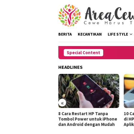
Skip
to
content
BERITA
KECANTIKAN
LIFE STYLE
Special Content
HEADLINES
«
tasi Rambut
8 Cara Restart HP Tanpa
10 Cara Menghil
rus Pergi
Tombol Power untuk iPhone
di HP, Dengan 
dan Android dengan Mudah
Aplikasi