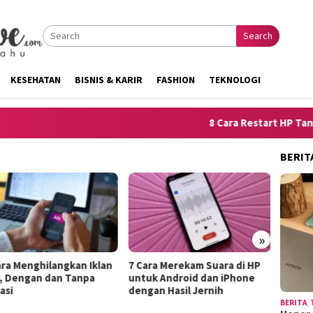
Search
KESEHATAN
BISNIS & KARIR
FASHION
TEKNOLOGI
8 Cara Restart HP Tanpa T
BERIT
»
angkan Iklan
7 Cara Merekam Suara di HP
10 Trik Menjelask
dan Tanpa
untuk Android dan iPhone
Kelemahan Diri a
dengan Hasil Jernih
Terdengar Seper
BERITA
,