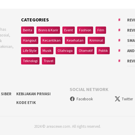
CATEGORIES
REV
ahas
Berita
Bisnis & Karir
Event
Fashion
Film
REV
sosial,
Hangout
Kecantikan
Kesehatan
Kriminal
SMA
uk
kekinian,
Life Style
Musik
Olahraga
Otomotif
Politik
AND
Teknologi
Travel
REV
SOCIAL NETWORK
 SIBER
KEBIJAKAN PRIVASI
Facebook
Twitter
KODE ETIK
2024 © areacewe.com. All rights reserved.