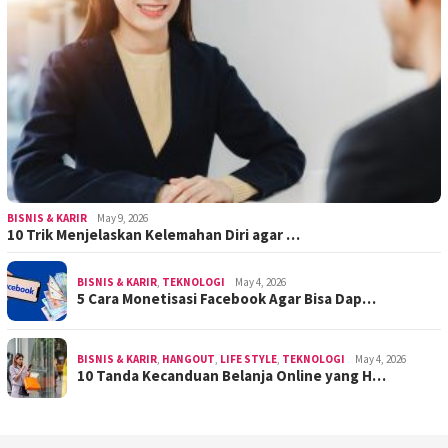
BISNIS & KARIR
May 9, 2026
10 Trik Menjelaskan Kelemahan Diri agar …
BISNIS & KARIR
,
TEKNOLOGI
May 4, 2026
5 Cara Monetisasi Facebook Agar Bisa Dap…
BISNIS & KARIR
,
HANGOUT
,
LIFE STYLE
,
TEKNOLOGI
May 4, 2026
10 Tanda Kecanduan Belanja Online yang H…