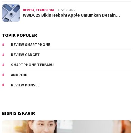
BERITA
,
TEKNOLOGI
June 12, 2025
WWDC25 Bikin Heboh! Apple Umumkan Desain…
TOPIK POPULER
REVIEW SMARTPHONE
REVIEW GADGET
SMARTPHONE TERBARU
ANDROID
REVIEW PONSEL
BISNIS & KARIR