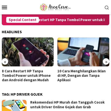
Skip
Mobile
to
Menu
content
Special Content
8 Cara Restart HP Tanpa Tombol Power untuk iPhone
HEADLINES
«
»
start HP Tanpa
10 Cara Menghilangkan Iklan
7 Cara Me
ower untuk iPhone
di HP, Dengan dan Tanpa
untuk And
oid dengan Mudah
Aplikasi
dengan Ha
TAG:
HP DRIVER GOJEK
Rekomendasi HP Murah dan Tangguh Cocok
untuk Driver Online Gojek dan Grab