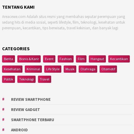
TENTANG KAMI
Areacewe.com Adalah situs resmi yang membahas seputar perempuan yang
sedang hits di media sosial, seperti lifestyle, film, teknologi, kesehatan untuk
perempuan, kecantikan, tips berwisata, travel kekinian, dan banyak lagi
CATEGORIES
Berita
Bisnis & Karir
Event
Fashion
Film
Hangout
Kecantikan
Kesehatan
Kriminal
Life Style
Musik
Olahraga
Otomotif
Politik
Teknologi
Travel
REVIEW SMARTPHONE
REVIEW GADGET
SMARTPHONE TERBARU
ANDROID