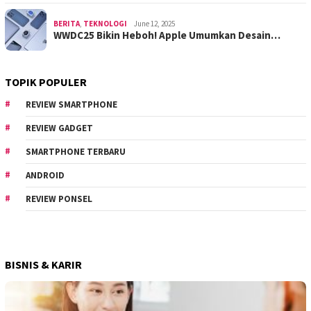
BERITA
,
TEKNOLOGI
June 12, 2025
WWDC25 Bikin Heboh! Apple Umumkan Desain…
TOPIK POPULER
REVIEW SMARTPHONE
REVIEW GADGET
SMARTPHONE TERBARU
ANDROID
REVIEW PONSEL
BISNIS & KARIR