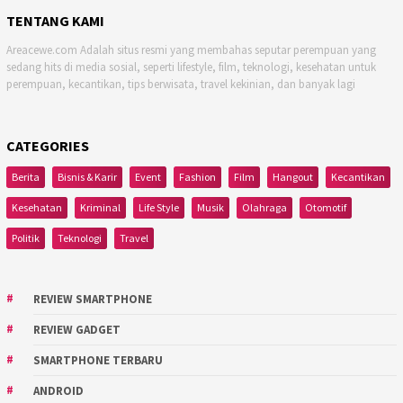
TENTANG KAMI
Areacewe.com Adalah situs resmi yang membahas seputar perempuan yang
sedang hits di media sosial, seperti lifestyle, film, teknologi, kesehatan untuk
perempuan, kecantikan, tips berwisata, travel kekinian, dan banyak lagi
CATEGORIES
Berita
Bisnis & Karir
Event
Fashion
Film
Hangout
Kecantikan
Kesehatan
Kriminal
Life Style
Musik
Olahraga
Otomotif
Politik
Teknologi
Travel
REVIEW SMARTPHONE
REVIEW GADGET
SMARTPHONE TERBARU
ANDROID