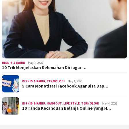
BISNIS & KARIR
May 9, 2026
10 Trik Menjelaskan Kelemahan Diri agar …
BISNIS & KARIR
,
TEKNOLOGI
May 4, 2026
5 Cara Monetisasi Facebook Agar Bisa Dap…
BISNIS & KARIR
,
HANGOUT
,
LIFE STYLE
,
TEKNOLOGI
May 4, 2026
10 Tanda Kecanduan Belanja Online yang H…