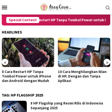
Skip
Mobile
to
Menu
content
Special Content
8 Cara Restart HP Tanpa Tombol Power untuk iPhone
HEADLINES
«
»
8 Cara Restart HP Tanpa
10 Cara Menghilangkan Iklan
Tombol Power untuk iPhone
di HP, Dengan dan Tanpa
dan Android dengan Mudah
Aplikasi
TAG:
HP FLAGSHIP 2025
8 HP Flagship yang Resmi Rilis di Indonesia
Sepanjang 2025