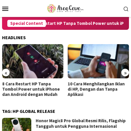
Skip
Mobile
to
Menu
content
Special Content
8 Cara Restart HP Tanpa Tombol Power untuk iPhone 
HEADLINES
«
»
10 Cara Menghilangkan Iklan
7 Cara Merekam Suara di
hone
di HP, Dengan dan Tanpa
untuk Android dan iPho
dah
Aplikasi
dengan Hasil Jernih
TAG:
HP GLOBAL RELEASE
Honor Magic8 Pro Global Resmi Rilis, Flagship
Tangguh untuk Pengguna Internasional