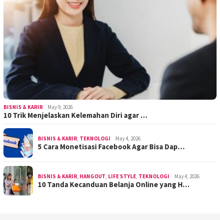
BISNIS & KARIR
May 9, 2026
10 Trik Menjelaskan Kelemahan Diri agar …
BISNIS & KARIR
,
TEKNOLOGI
May 4, 2026
5 Cara Monetisasi Facebook Agar Bisa Dap…
BISNIS & KARIR
,
HANGOUT
,
LIFE STYLE
,
TEKNOLOGI
May 4, 2026
10 Tanda Kecanduan Belanja Online yang H…