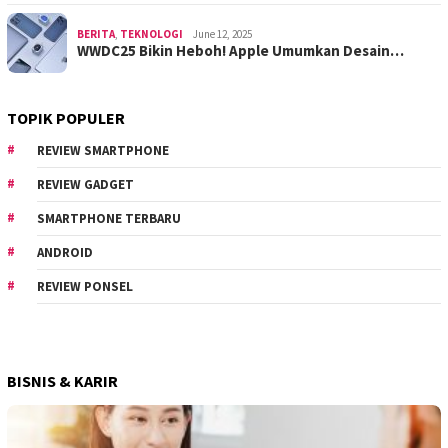
BERITA
,
TEKNOLOGI
June 12, 2025
WWDC25 Bikin Heboh! Apple Umumkan Desain…
TOPIK POPULER
REVIEW SMARTPHONE
REVIEW GADGET
SMARTPHONE TERBARU
ANDROID
REVIEW PONSEL
BISNIS & KARIR