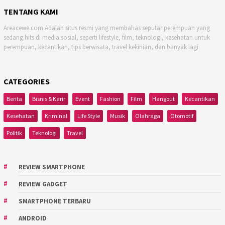
TENTANG KAMI
Areacewe.com Adalah situs resmi yang membahas seputar perempuan yang
sedang hits di media sosial, seperti lifestyle, film, teknologi, kesehatan untuk
perempuan, kecantikan, tips berwisata, travel kekinian, dan banyak lagi
CATEGORIES
Berita
Bisnis & Karir
Event
Fashion
Film
Hangout
Kecantikan
Kesehatan
Kriminal
Life Style
Musik
Olahraga
Otomotif
Politik
Teknologi
Travel
REVIEW SMARTPHONE
REVIEW GADGET
SMARTPHONE TERBARU
ANDROID