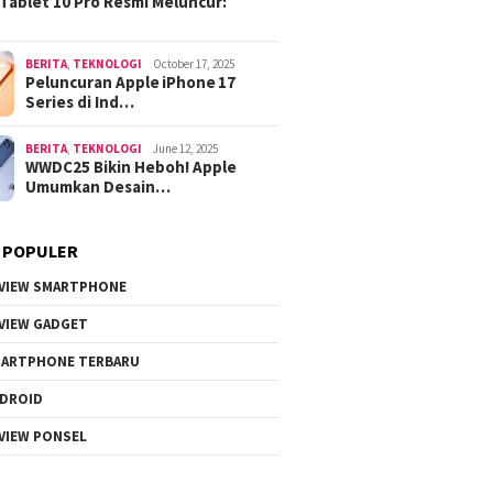
Tablet 10 Pro Resmi Meluncur:
BERITA
,
TEKNOLOGI
October 17, 2025
Peluncuran Apple iPhone 17
Series di Ind…
BERITA
,
TEKNOLOGI
June 12, 2025
WWDC25 Bikin Heboh! Apple
Umumkan Desain…
 POPULER
VIEW SMARTPHONE
VIEW GADGET
ARTPHONE TERBARU
DROID
VIEW PONSEL