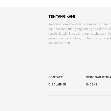
TENTANG KAMI
Areacewe.com Adalah situs resmi yang memb
seputar perempuan yang sedang hits di media 
seperti lifestyle, film, teknologi, kesehatan unt
perempuan, kecantikan, tips berwisata, travel 
dan banyak lagi
CONTACT
PEDOMAN MEDIA
DISCLAIMER
INDEKS