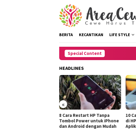
Skip
to
content
BERITA
KECANTIKAN
LIFE STYLE
Special Content
HEADLINES
«
tasi Rambut
8 Cara Restart HP Tanpa
10 Cara Menghil
rus Pergi
Tombol Power untuk iPhone
di HP, Dengan 
dan Android dengan Mudah
Aplikasi