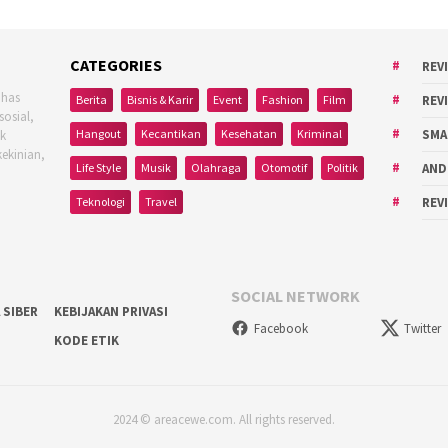
CATEGORIES
REV
ahas
Berita
Bisnis & Karir
Event
Fashion
Film
REV
sosial,
Hangout
Kecantikan
Kesehatan
Kriminal
SMA
uk
kekinian,
Life Style
Musik
Olahraga
Otomotif
Politik
AND
Teknologi
Travel
REV
SOCIAL NETWORK
 SIBER
KEBIJAKAN PRIVASI
Facebook
Twitter
KODE ETIK
2024 © areacewe.com. All rights reserved.