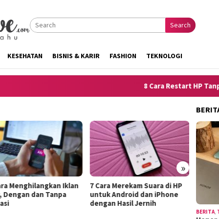
Search
KESEHATAN
BISNIS & KARIR
FASHION
TEKNOLOGI
8 Cara Restart HP Tanpa To
BERIT
»
angkan Iklan
7 Cara Merekam Suara di HP
10 Trik Menjelask
dan Tanpa
untuk Android dan iPhone
Kelemahan Diri a
dengan Hasil Jernih
Terdengar Seper
BERITA
,