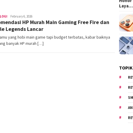
Honor 
Laya…
LOGI
areacewe1
February 6, 2026
mendasi HP Murah Main Gaming Free Fire dan
le Legends Lancar
amu yang hobi main game tapi budget terbatas, kabar baiknya
ang banyak HP murah […]
TOPIK
RE
RE
SM
AN
RE