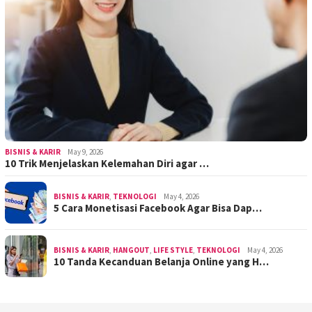
BISNIS & KARIR
May 9, 2026
10 Trik Menjelaskan Kelemahan Diri agar …
BISNIS & KARIR
,
TEKNOLOGI
May 4, 2026
5 Cara Monetisasi Facebook Agar Bisa Dap…
BISNIS & KARIR
,
HANGOUT
,
LIFE STYLE
,
TEKNOLOGI
May 4, 2026
10 Tanda Kecanduan Belanja Online yang H…