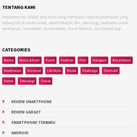
TENTANG KAMI
Areacewe.com Adalah situs resmi yang membahas seputar perempuan yang
sedang hits di media sosial, seperti lifestyle, film, teknologi, kesehatan untuk
perempuan, kecantikan, tips berwisata, travel kekinian, dan banyak lagi
CATEGORIES
Berita
Bisnis & Karir
Event
Fashion
Film
Hangout
Kecantikan
Kesehatan
Kriminal
Life Style
Musik
Olahraga
Otomotif
Politik
Teknologi
Travel
REVIEW SMARTPHONE
REVIEW GADGET
SMARTPHONE TERBARU
ANDROID