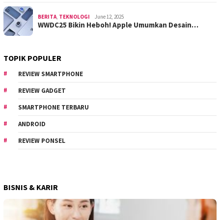
BERITA
,
TEKNOLOGI
June 12, 2025
WWDC25 Bikin Heboh! Apple Umumkan Desain…
TOPIK POPULER
REVIEW SMARTPHONE
REVIEW GADGET
SMARTPHONE TERBARU
ANDROID
REVIEW PONSEL
BISNIS & KARIR