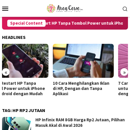
Skip
Mobile
to
Menu
content
Special Content
8 Cara Restart HP Tanpa Tombol Power untuk iPhone da
HEADLINES
«
»
10 Cara Menghilangkan Iklan
7 Cara Merekam Suara di HP
di HP, Dengan dan Tanpa
untuk Android dan iPhone
Aplikasi
dengan Hasil Jernih
TAG:
HP RP2 JUTAAN
HP Infinix RAM 8GB Harga Rp2 Jutaan, Pilihan
Masuk Akal di Awal 2026