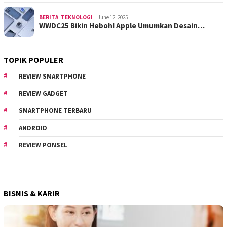
BERITA
,
TEKNOLOGI
June 12, 2025
WWDC25 Bikin Heboh! Apple Umumkan Desain…
TOPIK POPULER
REVIEW SMARTPHONE
REVIEW GADGET
SMARTPHONE TERBARU
ANDROID
REVIEW PONSEL
BISNIS & KARIR