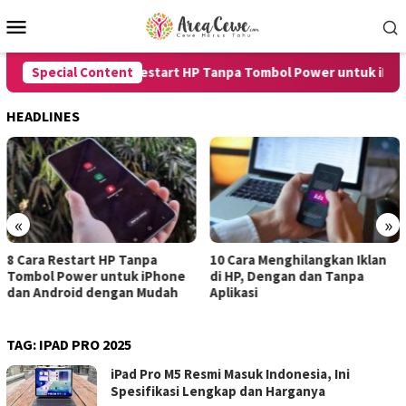
Skip
Mobile
to
Menu
content
Special Content
8 Cara Restart HP Tanpa Tombol Power untuk iPhone
HEADLINES
«
»
t HP Tanpa
10 Cara Menghilangkan Iklan
7 Cara Mereka
 untuk iPhone
di HP, Dengan dan Tanpa
untuk Androi
dengan Mudah
Aplikasi
dengan Hasil 
TAG:
IPAD PRO 2025
iPad Pro M5 Resmi Masuk Indonesia, Ini
Spesifikasi Lengkap dan Harganya