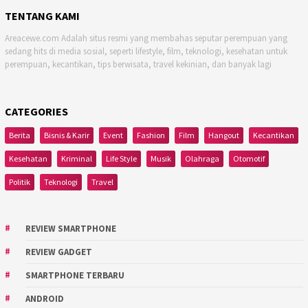
TENTANG KAMI
Areacewe.com Adalah situs resmi yang membahas seputar perempuan yang
sedang hits di media sosial, seperti lifestyle, film, teknologi, kesehatan untuk
perempuan, kecantikan, tips berwisata, travel kekinian, dan banyak lagi
CATEGORIES
Berita
Bisnis & Karir
Event
Fashion
Film
Hangout
Kecantikan
Kesehatan
Kriminal
Life Style
Musik
Olahraga
Otomotif
Politik
Teknologi
Travel
REVIEW SMARTPHONE
REVIEW GADGET
SMARTPHONE TERBARU
ANDROID