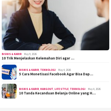
BISNIS & KARIR
May 9, 2026
10 Trik Menjelaskan Kelemahan Diri agar …
BISNIS & KARIR
,
TEKNOLOGI
May 4, 2026
5 Cara Monetisasi Facebook Agar Bisa Dap…
BISNIS & KARIR
,
HANGOUT
,
LIFE STYLE
,
TEKNOLOGI
May 4, 2026
10 Tanda Kecanduan Belanja Online yang H…