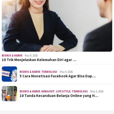
BISNIS & KARIR
May 9, 2026
10 Trik Menjelaskan Kelemahan Diri agar …
BISNIS & KARIR
,
TEKNOLOGI
May 4, 2026
5 Cara Monetisasi Facebook Agar Bisa Dap…
BISNIS & KARIR
,
HANGOUT
,
LIFE STYLE
,
TEKNOLOGI
May 4, 2026
10 Tanda Kecanduan Belanja Online yang H…