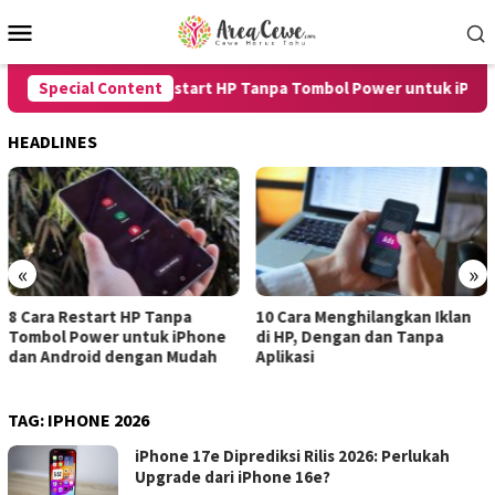
Skip
Mobile
to
Menu
content
Special Content
8 Cara Restart HP Tanpa Tombol Power untuk iPhone
HEADLINES
«
»
8 Cara Restart HP Tanpa
10 Cara Menghilangkan Iklan
Tombol Power untuk iPhone
di HP, Dengan dan Tanpa
dan Android dengan Mudah
Aplikasi
TAG:
IPHONE 2026
iPhone 17e Diprediksi Rilis 2026: Perlukah
Upgrade dari iPhone 16e?