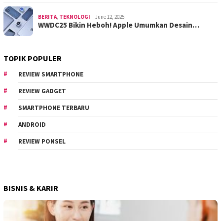
BERITA
,
TEKNOLOGI
June 12, 2025
WWDC25 Bikin Heboh! Apple Umumkan Desain…
TOPIK POPULER
REVIEW SMARTPHONE
REVIEW GADGET
SMARTPHONE TERBARU
ANDROID
REVIEW PONSEL
BISNIS & KARIR