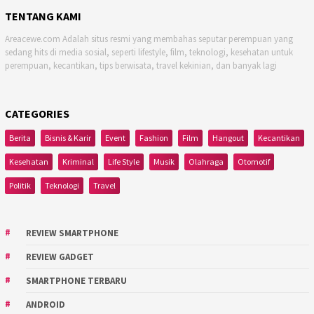
TENTANG KAMI
Areacewe.com Adalah situs resmi yang membahas seputar perempuan yang
sedang hits di media sosial, seperti lifestyle, film, teknologi, kesehatan untuk
perempuan, kecantikan, tips berwisata, travel kekinian, dan banyak lagi
CATEGORIES
Berita
Bisnis & Karir
Event
Fashion
Film
Hangout
Kecantikan
Kesehatan
Kriminal
Life Style
Musik
Olahraga
Otomotif
Politik
Teknologi
Travel
REVIEW SMARTPHONE
REVIEW GADGET
SMARTPHONE TERBARU
ANDROID