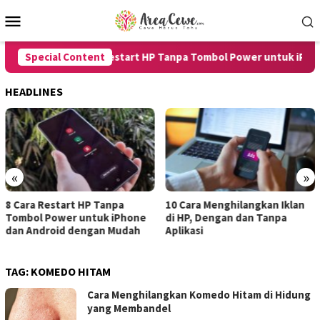
Skip
Mobile
to
Menu
content
Special Content
8 Cara Restart HP Tanpa Tombol Power untuk iPhone 
HEADLINES
«
»
a
10 Cara Menghilangkan Iklan
7 Cara Merekam Suara 
Phone
di HP, Dengan dan Tanpa
untuk Android dan iPh
udah
Aplikasi
dengan Hasil Jernih
TAG:
KOMEDO HITAM
Cara Menghilangkan Komedo Hitam di Hidung
yang Membandel