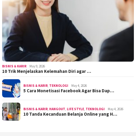
BISNIS & KARIR
May 9, 2026
10 Trik Menjelaskan Kelemahan Diri agar …
BISNIS & KARIR
,
TEKNOLOGI
May 4, 2026
5 Cara Monetisasi Facebook Agar Bisa Dap…
BISNIS & KARIR
,
HANGOUT
,
LIFE STYLE
,
TEKNOLOGI
May 4, 2026
10 Tanda Kecanduan Belanja Online yang H…