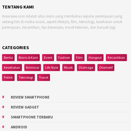
TENTANG KAMI
Areacewe.com Adalah situs resmi yang membahas seputar perempuan yang
sedang hits di media sosial, seperti lifestyle, film, teknologi, kesehatan untuk
perempuan, kecantikan, tips berwisata, travel kekinian, dan banyak lagi
CATEGORIES
Berita
Bisnis & Karir
Event
Fashion
Film
Hangout
Kecantikan
Kesehatan
Kriminal
Life Style
Musik
Olahraga
Otomotif
Politik
Teknologi
Travel
REVIEW SMARTPHONE
REVIEW GADGET
SMARTPHONE TERBARU
ANDROID