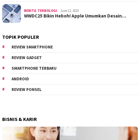
BERITA
,
TEKNOLOGI
June 12, 2025
WWDC25 Bikin Heboh! Apple Umumkan Desain…
TOPIK POPULER
REVIEW SMARTPHONE
REVIEW GADGET
SMARTPHONE TERBARU
ANDROID
REVIEW PONSEL
BISNIS & KARIR