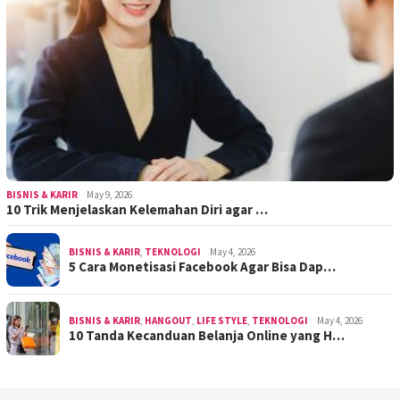
BISNIS & KARIR
May 9, 2026
10 Trik Menjelaskan Kelemahan Diri agar …
BISNIS & KARIR
,
TEKNOLOGI
May 4, 2026
5 Cara Monetisasi Facebook Agar Bisa Dap…
BISNIS & KARIR
,
HANGOUT
,
LIFE STYLE
,
TEKNOLOGI
May 4, 2026
10 Tanda Kecanduan Belanja Online yang H…