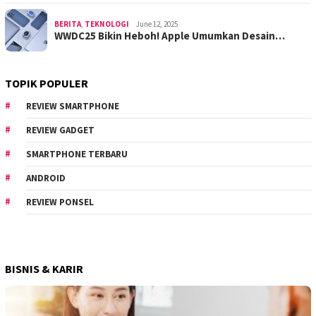
BERITA
,
TEKNOLOGI
June 12, 2025
WWDC25 Bikin Heboh! Apple Umumkan Desain…
TOPIK POPULER
REVIEW SMARTPHONE
REVIEW GADGET
SMARTPHONE TERBARU
ANDROID
REVIEW PONSEL
BISNIS & KARIR