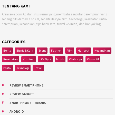
TENTANG KAMI
Areacewe.com Adalah situs resmi yang membahas seputar perempuan yang
sedang hits di media sosial, seperti lifestyle, film, teknologi, kesehatan untuk
perempuan, kecantikan, tips berwisata, travel kekinian, dan banyak lagi
CATEGORIES
Berita
Bisnis & Karir
Event
Fashion
Film
Hangout
Kecantikan
Kesehatan
Kriminal
Life Style
Musik
Olahraga
Otomotif
Politik
Teknologi
Travel
REVIEW SMARTPHONE
REVIEW GADGET
SMARTPHONE TERBARU
ANDROID