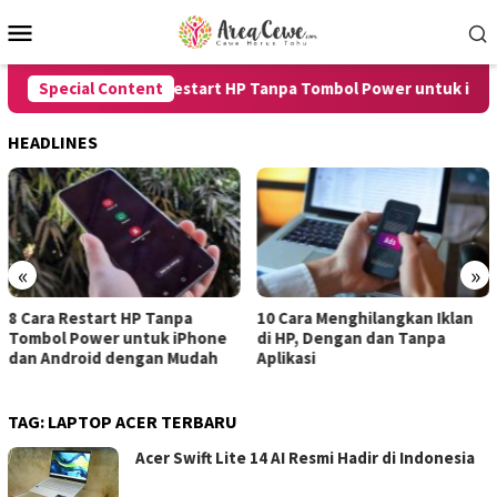
Skip
Mobile
to
Menu
content
Special Content
8 Cara Restart HP Tanpa Tombol Power untuk iPhone
HEADLINES
«
»
8 Cara Restart HP Tanpa
10 Cara Menghilangkan Iklan
Tombol Power untuk iPhone
di HP, Dengan dan Tanpa
dan Android dengan Mudah
Aplikasi
TAG:
LAPTOP ACER TERBARU
Acer Swift Lite 14 AI Resmi Hadir di Indonesia