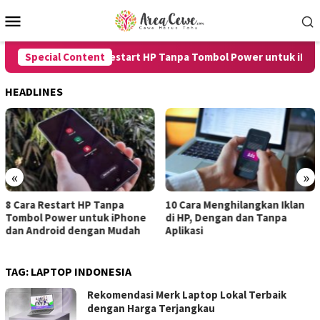
Skip
Mobile
to
Menu
content
Special Content
8 Cara Restart HP Tanpa Tombol Power untuk iPhone 
HEADLINES
«
»
anpa
10 Cara Menghilangkan Iklan
7 Cara Merekam Suar
 iPhone
di HP, Dengan dan Tanpa
untuk Android dan 
 Mudah
Aplikasi
dengan Hasil Jernih
TAG:
LAPTOP INDONESIA
Rekomendasi Merk Laptop Lokal Terbaik
dengan Harga Terjangkau