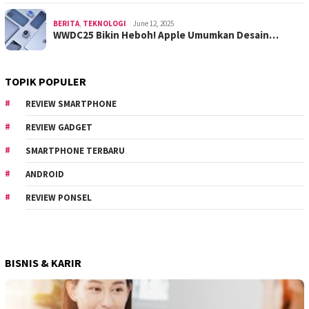
BERITA
,
TEKNOLOGI
June 12, 2025
WWDC25 Bikin Heboh! Apple Umumkan Desain…
TOPIK POPULER
REVIEW SMARTPHONE
REVIEW GADGET
SMARTPHONE TERBARU
ANDROID
REVIEW PONSEL
BISNIS & KARIR