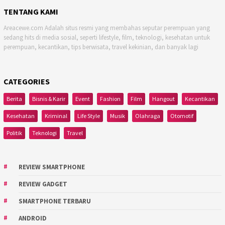
TENTANG KAMI
Areacewe.com Adalah situs resmi yang membahas seputar perempuan yang
sedang hits di media sosial, seperti lifestyle, film, teknologi, kesehatan untuk
perempuan, kecantikan, tips berwisata, travel kekinian, dan banyak lagi
CATEGORIES
Berita
Bisnis & Karir
Event
Fashion
Film
Hangout
Kecantikan
Kesehatan
Kriminal
Life Style
Musik
Olahraga
Otomotif
Politik
Teknologi
Travel
REVIEW SMARTPHONE
REVIEW GADGET
SMARTPHONE TERBARU
ANDROID