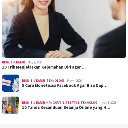
BISNIS & KARIR
May 9, 2026
10 Trik Menjelaskan Kelemahan Diri agar …
BISNIS & KARIR
,
TEKNOLOGI
May 4, 2026
5 Cara Monetisasi Facebook Agar Bisa Dap…
BISNIS & KARIR
,
HANGOUT
,
LIFE STYLE
,
TEKNOLOGI
May 4, 2026
10 Tanda Kecanduan Belanja Online yang H…