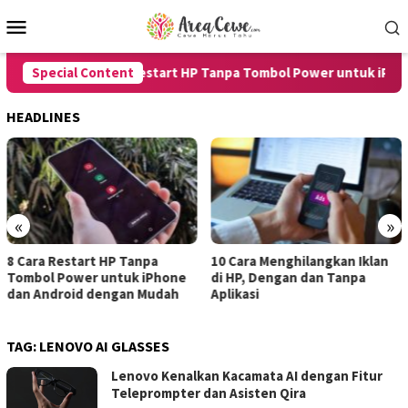
Skip
Mobile
to
Menu
content
Special Content
8 Cara Restart HP Tanpa Tombol Power untuk iPhone 
HEADLINES
«
»
Cara Restart HP Tanpa
10 Cara Menghilangkan Iklan
7 
mbol Power untuk iPhone
di HP, Dengan dan Tanpa
un
n Android dengan Mudah
Aplikasi
de
TAG:
LENOVO AI GLASSES
Lenovo Kenalkan Kacamata AI dengan Fitur
Teleprompter dan Asisten Qira