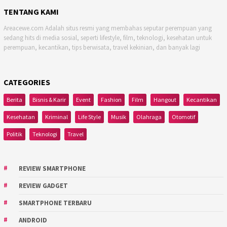
TENTANG KAMI
Areacewe.com Adalah situs resmi yang membahas seputar perempuan yang
sedang hits di media sosial, seperti lifestyle, film, teknologi, kesehatan untuk
perempuan, kecantikan, tips berwisata, travel kekinian, dan banyak lagi
CATEGORIES
Berita
Bisnis & Karir
Event
Fashion
Film
Hangout
Kecantikan
Kesehatan
Kriminal
Life Style
Musik
Olahraga
Otomotif
Politik
Teknologi
Travel
REVIEW SMARTPHONE
REVIEW GADGET
SMARTPHONE TERBARU
ANDROID