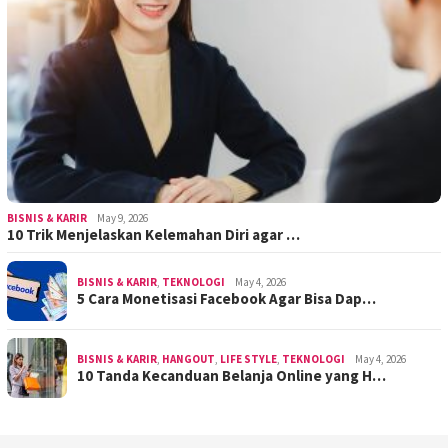
BISNIS & KARIR
May 9, 2026
10 Trik Menjelaskan Kelemahan Diri agar …
BISNIS & KARIR
,
TEKNOLOGI
May 4, 2026
5 Cara Monetisasi Facebook Agar Bisa Dap…
BISNIS & KARIR
,
HANGOUT
,
LIFE STYLE
,
TEKNOLOGI
May 4, 2026
10 Tanda Kecanduan Belanja Online yang H…