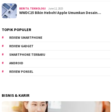
BERITA
,
TEKNOLOGI
June 12, 2025
WWDC25 Bikin Heboh! Apple Umumkan Desain…
TOPIK POPULER
REVIEW SMARTPHONE
REVIEW GADGET
SMARTPHONE TERBARU
ANDROID
REVIEW PONSEL
BISNIS & KARIR