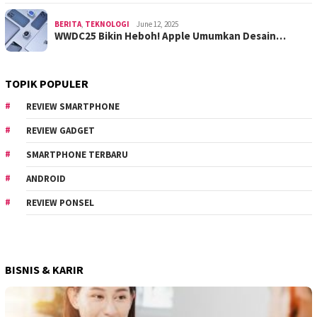
BERITA
,
TEKNOLOGI
June 12, 2025
WWDC25 Bikin Heboh! Apple Umumkan Desain…
TOPIK POPULER
REVIEW SMARTPHONE
REVIEW GADGET
SMARTPHONE TERBARU
ANDROID
REVIEW PONSEL
BISNIS & KARIR