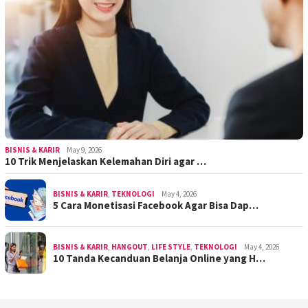
BISNIS & KARIR
May 9, 2026
10 Trik Menjelaskan Kelemahan Diri agar …
BISNIS & KARIR
,
TEKNOLOGI
May 4, 2026
5 Cara Monetisasi Facebook Agar Bisa Dap…
BISNIS & KARIR
,
HANGOUT
,
LIFE STYLE
,
TEKNOLOGI
May 4, 2026
10 Tanda Kecanduan Belanja Online yang H…