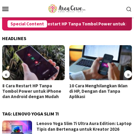
Skip
Mobile
to
Menu
content
Special Content
8 Cara Restart HP Tanpa Tombol Power untuk iPhone
HEADLINES
«
»
a Restart HP Tanpa
10 Cara Menghilangkan Iklan
7 Car
l Power untuk iPhone
di HP, Dengan dan Tanpa
untuk
ndroid dengan Mudah
Aplikasi
denga
TAG:
LENOVO YOGA SLIM 7I
Lenovo Yoga Slim 7i Ultra Aura Edition: Laptop
Tipis dan Bertenaga untuk Kreator 2026