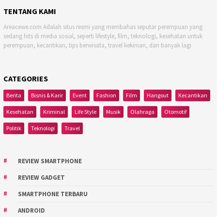
TENTANG KAMI
Areacewe.com Adalah situs resmi yang membahas seputar perempuan yang
sedang hits di media sosial, seperti lifestyle, film, teknologi, kesehatan untuk
perempuan, kecantikan, tips berwisata, travel kekinian, dan banyak lagi
CATEGORIES
Berita
Bisnis & Karir
Event
Fashion
Film
Hangout
Kecantikan
Kesehatan
Kriminal
Life Style
Musik
Olahraga
Otomotif
Politik
Teknologi
Travel
REVIEW SMARTPHONE
REVIEW GADGET
SMARTPHONE TERBARU
ANDROID