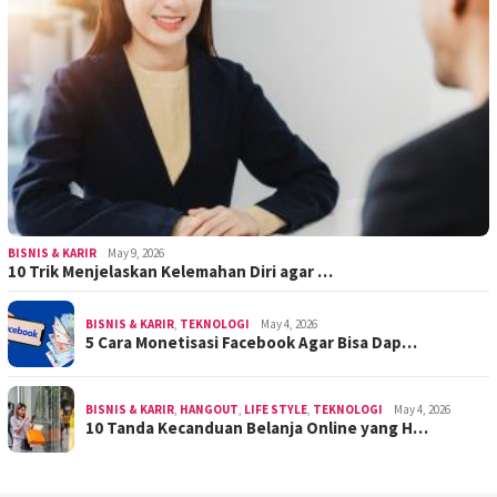
BISNIS & KARIR
May 9, 2026
10 Trik Menjelaskan Kelemahan Diri agar …
BISNIS & KARIR
,
TEKNOLOGI
May 4, 2026
5 Cara Monetisasi Facebook Agar Bisa Dap…
BISNIS & KARIR
,
HANGOUT
,
LIFE STYLE
,
TEKNOLOGI
May 4, 2026
10 Tanda Kecanduan Belanja Online yang H…