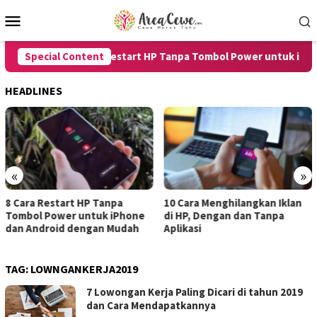
Skip
Mobile
to
Menu
content
Special Content
8 Cara Restart HP Tanpa Tombol Power untuk iPhone
HEADLINES
«
»
start HP Tanpa
10 Cara Menghilangkan Iklan
7 Cara Me
ower untuk iPhone
di HP, Dengan dan Tanpa
untuk And
oid dengan Mudah
Aplikasi
dengan Ha
TAG:
LOWNGANKERJA2019
7 Lowongan Kerja Paling Dicari di tahun 2019
dan Cara Mendapatkannya