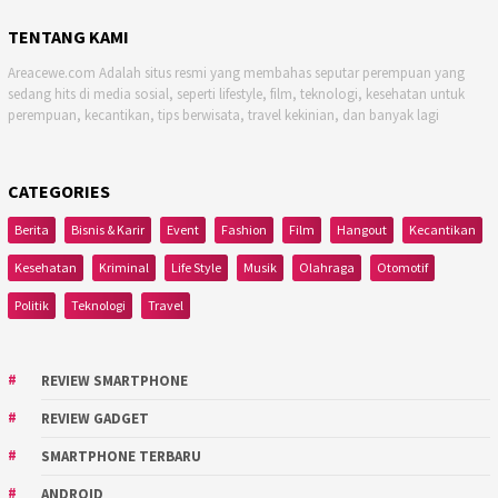
TENTANG KAMI
Areacewe.com Adalah situs resmi yang membahas seputar perempuan yang
sedang hits di media sosial, seperti lifestyle, film, teknologi, kesehatan untuk
perempuan, kecantikan, tips berwisata, travel kekinian, dan banyak lagi
CATEGORIES
Berita
Bisnis & Karir
Event
Fashion
Film
Hangout
Kecantikan
Kesehatan
Kriminal
Life Style
Musik
Olahraga
Otomotif
Politik
Teknologi
Travel
REVIEW SMARTPHONE
REVIEW GADGET
SMARTPHONE TERBARU
ANDROID