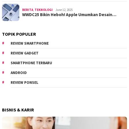
BERITA
,
TEKNOLOGI
June 12, 2025
WWDC25 Bikin Heboh! Apple Umumkan Desain…
TOPIK POPULER
REVIEW SMARTPHONE
REVIEW GADGET
SMARTPHONE TERBARU
ANDROID
REVIEW PONSEL
BISNIS & KARIR