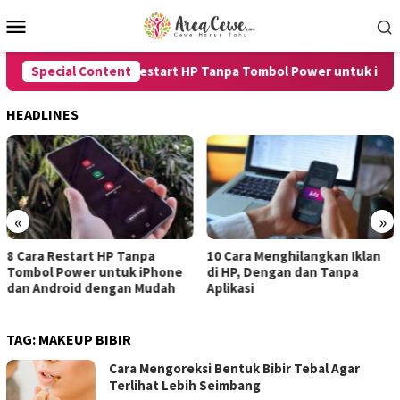
Skip
Mobile
to
Menu
content
Special Content
8 Cara Restart HP Tanpa Tombol Power untuk iPhone
HEADLINES
«
»
a Restart HP Tanpa
10 Cara Menghilangkan Iklan
7 Car
l Power untuk iPhone
di HP, Dengan dan Tanpa
untuk
ndroid dengan Mudah
Aplikasi
denga
TAG:
MAKEUP BIBIR
Cara Mengoreksi Bentuk Bibir Tebal Agar
Terlihat Lebih Seimbang