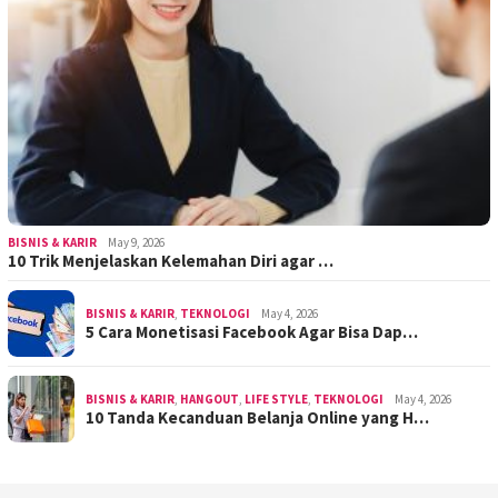
BISNIS & KARIR
May 9, 2026
10 Trik Menjelaskan Kelemahan Diri agar …
BISNIS & KARIR
,
TEKNOLOGI
May 4, 2026
5 Cara Monetisasi Facebook Agar Bisa Dap…
BISNIS & KARIR
,
HANGOUT
,
LIFE STYLE
,
TEKNOLOGI
May 4, 2026
10 Tanda Kecanduan Belanja Online yang H…