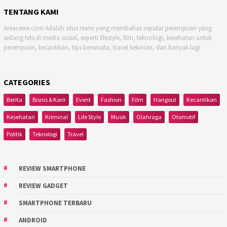
TENTANG KAMI
Areacewe.com Adalah situs resmi yang membahas seputar perempuan yang
sedang hits di media sosial, seperti lifestyle, film, teknologi, kesehatan untuk
perempuan, kecantikan, tips berwisata, travel kekinian, dan banyak lagi
CATEGORIES
Berita
Bisnis & Karir
Event
Fashion
Film
Hangout
Kecantikan
Kesehatan
Kriminal
Life Style
Musik
Olahraga
Otomotif
Politik
Teknologi
Travel
REVIEW SMARTPHONE
REVIEW GADGET
SMARTPHONE TERBARU
ANDROID