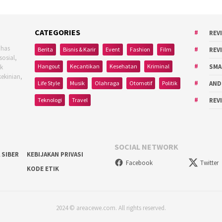
CATEGORIES
REV
ahas
Berita
Bisnis & Karir
Event
Fashion
Film
REV
sosial,
Hangout
Kecantikan
Kesehatan
Kriminal
SMA
uk
kekinian,
Life Style
Musik
Olahraga
Otomotif
Politik
AND
Teknologi
Travel
REV
SOCIAL NETWORK
 SIBER
KEBIJAKAN PRIVASI
Facebook
Twitter
KODE ETIK
2024 © areacewe.com. All rights reserved.