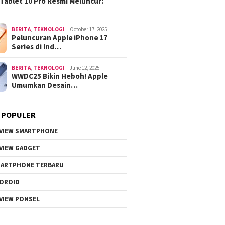
Tablet 10 Pro Resmi Meluncur:
BERITA
,
TEKNOLOGI
October 17, 2025
Peluncuran Apple iPhone 17
Series di Ind…
BERITA
,
TEKNOLOGI
June 12, 2025
WWDC25 Bikin Heboh! Apple
Umumkan Desain…
 POPULER
VIEW SMARTPHONE
VIEW GADGET
ARTPHONE TERBARU
DROID
VIEW PONSEL