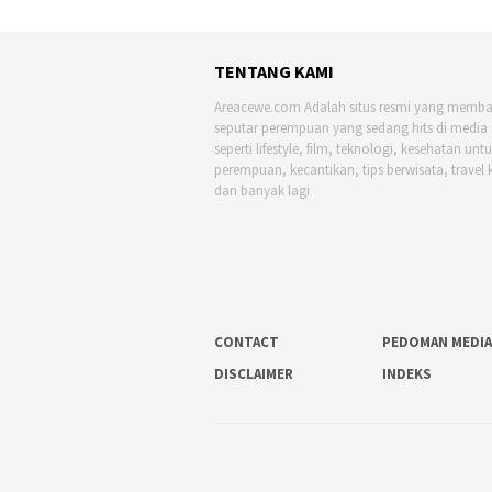
TENTANG KAMI
Areacewe.com Adalah situs resmi yang memb
seputar perempuan yang sedang hits di media 
seperti lifestyle, film, teknologi, kesehatan unt
perempuan, kecantikan, tips berwisata, travel 
dan banyak lagi
CONTACT
PEDOMAN MEDIA
DISCLAIMER
INDEKS