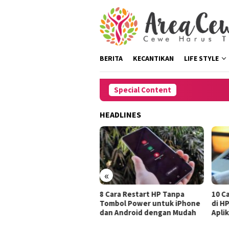
Skip
to
content
BERITA
KECANTIKAN
LIFE STYLE
Special Content
HEADLINES
«
s Mengatasi Rambut
8 Cara Restart HP Tanpa
10 Cara 
Saat Harus Pergi
Tombol Power untuk iPhone
di HP, D
ut
dan Android dengan Mudah
Aplikasi