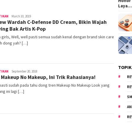
Honor 
Laya…
TIKAN
Area
March 10, 2019
ew Wardah C-Defense DD Cream, Bikin Wajah
Cewe
ing Bak Artis K-Pop
 girls, Well, well pasti semua sudah kenal dengan brand skin care
h dong yah? […]
TOPIK
TIKAN
Area
September 20, 2018
 Makeup No Makeup, Ini Trik Rahasianya!
Cewe
RE
 pasti sudah pada tahu dong tren Makeup No Makeup Look yang
RE
ng ini lagi […]
SM
AN
RE