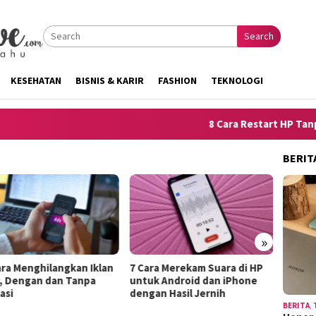
Search
KESEHATAN
BISNIS & KARIR
FASHION
TEKNOLOGI
8 Cara Restart HP Tanpa To
BERIT
»
Menghilangkan Iklan
7 Cara Merekam Suara di HP
10 Trik M
engan dan Tanpa
untuk Android dan iPhone
Kelemahan
dengan Hasil Jernih
Terdengar
BERITA
,