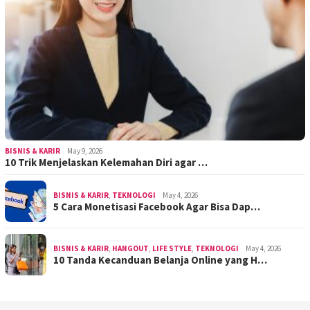
BISNIS & KARIR
May 9, 2026
10 Trik Menjelaskan Kelemahan Diri agar …
BISNIS & KARIR
,
TEKNOLOGI
May 4, 2026
5 Cara Monetisasi Facebook Agar Bisa Dap…
BISNIS & KARIR
,
HANGOUT
,
LIFE STYLE
,
TEKNOLOGI
May 4, 2026
10 Tanda Kecanduan Belanja Online yang H…