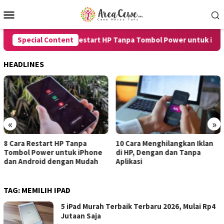
Skip
Mobile
to
Menu
content
Special Content
8 Cara Restart HP Tanpa Tombol Power untuk iPhone
HEADLINES
«
»
Cara Restart HP Tanpa
10 Cara Menghilangkan Iklan
7 
mbol Power untuk iPhone
di HP, Dengan dan Tanpa
un
n Android dengan Mudah
Aplikasi
de
TAG:
MEMILIH IPAD
5 iPad Murah Terbaik Terbaru 2026, Mulai Rp4
Jutaan Saja