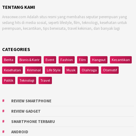
TENTANG KAMI
Areacewe.com Adalah situs resmi yang membahas seputar perempuan yang
sedang hits di media sosial, seperti lifestyle, film, teknologi, kesehatan untuk
perempuan, kecantikan, tips berwisata, travel kekinian, dan banyak lagi
CATEGORIES
Berita
Bisnis & Karir
Event
Fashion
Film
Hangout
Kecantikan
Kesehatan
Kriminal
Life Style
Musik
Olahraga
Otomotif
Politik
Teknologi
Travel
REVIEW SMARTPHONE
REVIEW GADGET
SMARTPHONE TERBARU
ANDROID