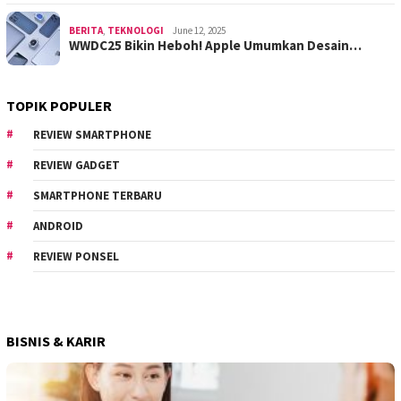
BERITA
,
TEKNOLOGI
June 12, 2025
WWDC25 Bikin Heboh! Apple Umumkan Desain…
TOPIK POPULER
REVIEW SMARTPHONE
REVIEW GADGET
SMARTPHONE TERBARU
ANDROID
REVIEW PONSEL
BISNIS & KARIR