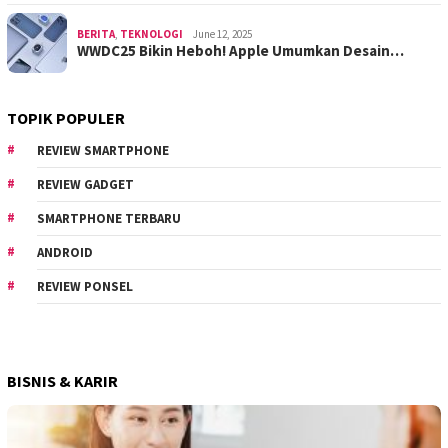
BERITA
,
TEKNOLOGI
June 12, 2025
WWDC25 Bikin Heboh! Apple Umumkan Desain…
TOPIK POPULER
REVIEW SMARTPHONE
REVIEW GADGET
SMARTPHONE TERBARU
ANDROID
REVIEW PONSEL
BISNIS & KARIR