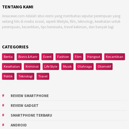
TENTANG KAMI
Areacewe.com Adalah situs resmi yang membahas seputar perempuan yang
sedang hits di media sosial, seperti lifestyle, film, teknologi, kesehatan untuk
perempuan, kecantikan, tips berwisata, travel kekinian, dan banyak lagi
CATEGORIES
Berita
Bisnis & Karir
Event
Fashion
Film
Hangout
Kecantikan
Kesehatan
Kriminal
Life Style
Musik
Olahraga
Otomotif
Politik
Teknologi
Travel
REVIEW SMARTPHONE
REVIEW GADGET
SMARTPHONE TERBARU
ANDROID