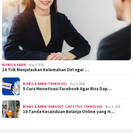
BISNIS & KARIR
May 9, 2026
10 Trik Menjelaskan Kelemahan Diri agar …
BISNIS & KARIR
,
TEKNOLOGI
May 4, 2026
5 Cara Monetisasi Facebook Agar Bisa Dap…
BISNIS & KARIR
,
HANGOUT
,
LIFE STYLE
,
TEKNOLOGI
May 4, 2026
10 Tanda Kecanduan Belanja Online yang H…