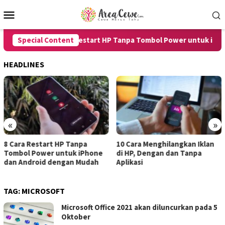
Skip
Mobile
to
Menu
content
Special Content
8 Cara Restart HP Tanpa Tombol Power untuk iPhone
HEADLINES
«
»
Cara Restart HP Tanpa
10 Cara Menghilangkan Iklan
7 
mbol Power untuk iPhone
di HP, Dengan dan Tanpa
un
n Android dengan Mudah
Aplikasi
de
TAG:
MICROSOFT
Microsoft Office 2021 akan diluncurkan pada 5
Oktober