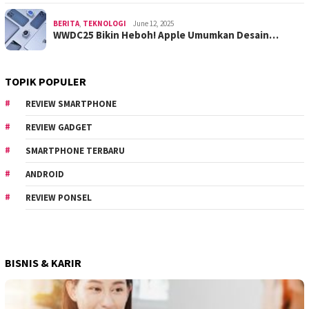
BERITA
,
TEKNOLOGI
June 12, 2025
WWDC25 Bikin Heboh! Apple Umumkan Desain…
TOPIK POPULER
REVIEW SMARTPHONE
REVIEW GADGET
SMARTPHONE TERBARU
ANDROID
REVIEW PONSEL
BISNIS & KARIR