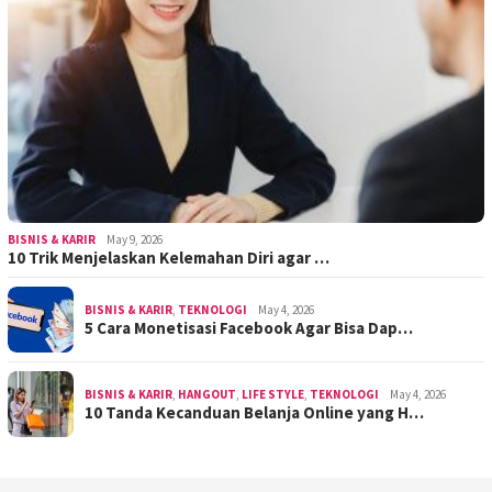
BISNIS & KARIR
May 9, 2026
10 Trik Menjelaskan Kelemahan Diri agar …
BISNIS & KARIR
,
TEKNOLOGI
May 4, 2026
5 Cara Monetisasi Facebook Agar Bisa Dap…
BISNIS & KARIR
,
HANGOUT
,
LIFE STYLE
,
TEKNOLOGI
May 4, 2026
10 Tanda Kecanduan Belanja Online yang H…