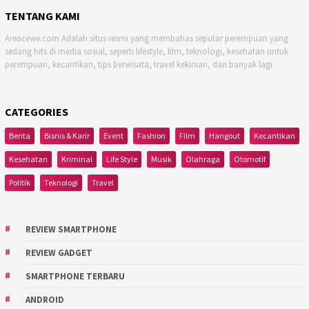
TENTANG KAMI
Areacewe.com Adalah situs resmi yang membahas seputar perempuan yang
sedang hits di media sosial, seperti lifestyle, film, teknologi, kesehatan untuk
perempuan, kecantikan, tips berwisata, travel kekinian, dan banyak lagi
CATEGORIES
Berita
Bisnis & Karir
Event
Fashion
Film
Hangout
Kecantikan
Kesehatan
Kriminal
Life Style
Musik
Olahraga
Otomotif
Politik
Teknologi
Travel
REVIEW SMARTPHONE
REVIEW GADGET
SMARTPHONE TERBARU
ANDROID