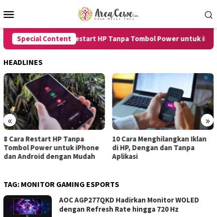
Skip
Mobile
to
Menu
content
Special Content
8 Cara Restart HP Tanpa Tombol Power untuk iPhone
HEADLINES
«
»
a Restart HP Tanpa
10 Cara Menghilangkan Iklan
7 Car
l Power untuk iPhone
di HP, Dengan dan Tanpa
untuk
ndroid dengan Mudah
Aplikasi
denga
TAG:
MONITOR GAMING ESPORTS
AOC AGP277QKD Hadirkan Monitor WOLED
dengan Refresh Rate hingga 720 Hz