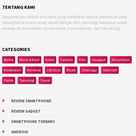
TENTANG KAMI
Areacewe.com Adalah situs resmi yang membahas seputar perempuan yang
sedang hits di media sosial, seperti lifestyle, film, teknologi, kesehatan untuk
perempuan, kecantikan, tips berwisata, travel kekinian, dan banyak lagi
CATEGORIES
Berita
Bisnis & Karir
Event
Fashion
Film
Hangout
Kecantikan
Kesehatan
Kriminal
Life Style
Musik
Olahraga
Otomotif
Politik
Teknologi
Travel
REVIEW SMARTPHONE
REVIEW GADGET
SMARTPHONE TERBARU
ANDROID