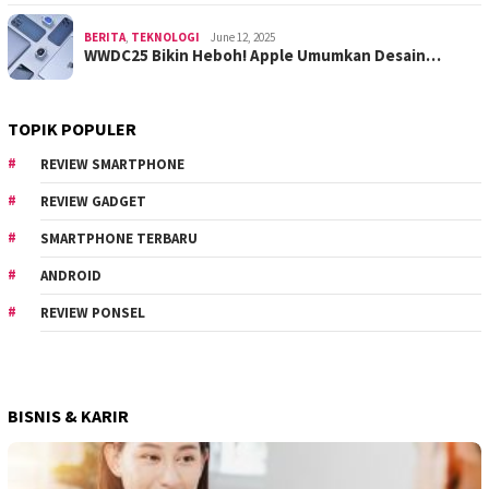
BERITA
,
TEKNOLOGI
June 12, 2025
WWDC25 Bikin Heboh! Apple Umumkan Desain…
TOPIK POPULER
REVIEW SMARTPHONE
REVIEW GADGET
SMARTPHONE TERBARU
ANDROID
REVIEW PONSEL
BISNIS & KARIR