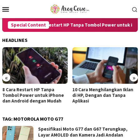
Skip
Mobile
to
Menu
content
Special Content
8 Cara Restart HP Tanpa Tombol Power untuk iPhone
HEADLINES
«
»
8 Cara Restart HP Tanpa
10 Cara Menghilangkan Iklan
Tombol Power untuk iPhone
di HP, Dengan dan Tanpa
dan Android dengan Mudah
Aplikasi
TAG:
MOTOROLA MOTO G77
Spesifikasi Moto G77 dan G67 Terungkap,
Layar AMOLED dan Kamera Jadi Andalan