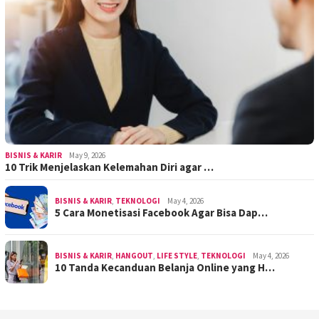
BISNIS & KARIR
May 9, 2026
10 Trik Menjelaskan Kelemahan Diri agar …
BISNIS & KARIR
,
TEKNOLOGI
May 4, 2026
5 Cara Monetisasi Facebook Agar Bisa Dap…
BISNIS & KARIR
,
HANGOUT
,
LIFE STYLE
,
TEKNOLOGI
May 4, 2026
10 Tanda Kecanduan Belanja Online yang H…