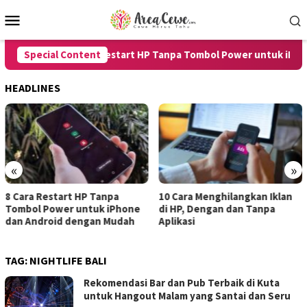
Skip
Mobile
to
Menu
content
Special Content
8 Cara Restart HP Tanpa Tombol Power untuk iPhone
HEADLINES
«
»
8 Cara Restart HP Tanpa
10 Cara Menghilangkan Iklan
Tombol Power untuk iPhone
di HP, Dengan dan Tanpa
dan Android dengan Mudah
Aplikasi
TAG:
NIGHTLIFE BALI
Rekomendasi Bar dan Pub Terbaik di Kuta
untuk Hangout Malam yang Santai dan Seru