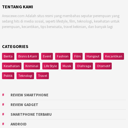
TENTANG KAMI
Areacewe.com Adalah situs resmi yang membahas seputar perempuan yang
sedang hits di media sosial, seperti lifestyle, film, teknologi, kesehatan untuk
perempuan, kecantikan, tips berwisata, travel kekinian, dan banyak lagi
CATEGORIES
Berita
Bisnis & Karir
Event
Fashion
Film
Hangout
Kecantikan
Kesehatan
Kriminal
Life Style
Musik
Olahraga
Otomotif
Politik
Teknologi
Travel
REVIEW SMARTPHONE
REVIEW GADGET
SMARTPHONE TERBARU
ANDROID