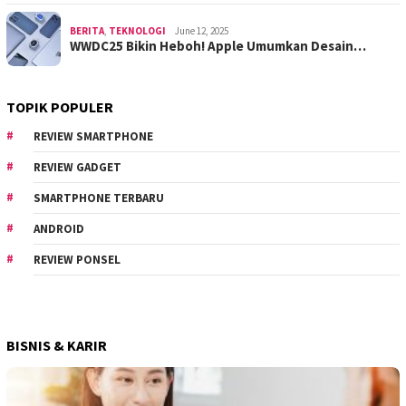
BERITA
,
TEKNOLOGI
June 12, 2025
WWDC25 Bikin Heboh! Apple Umumkan Desain…
TOPIK POPULER
REVIEW SMARTPHONE
REVIEW GADGET
SMARTPHONE TERBARU
ANDROID
REVIEW PONSEL
BISNIS & KARIR