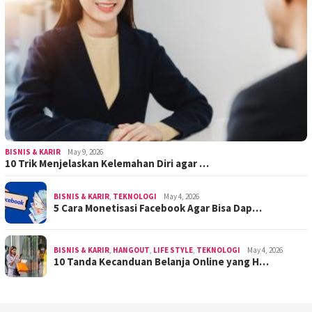
BISNIS & KARIR
May 9, 2026
10 Trik Menjelaskan Kelemahan Diri agar …
BISNIS & KARIR
,
TEKNOLOGI
May 4, 2026
5 Cara Monetisasi Facebook Agar Bisa Dap…
BISNIS & KARIR
,
HANGOUT
,
LIFE STYLE
,
TEKNOLOGI
May 4, 2026
10 Tanda Kecanduan Belanja Online yang H…