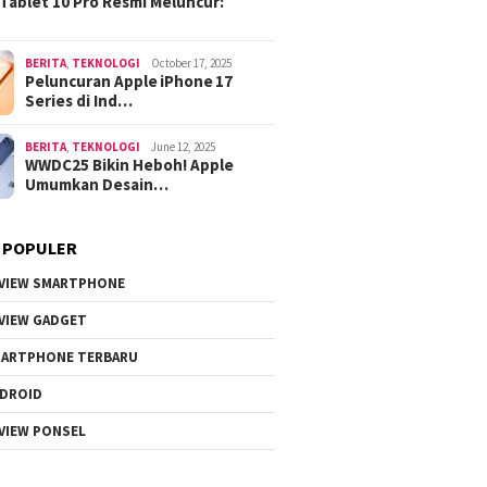
Tablet 10 Pro Resmi Meluncur:
BERITA
,
TEKNOLOGI
October 17, 2025
Peluncuran Apple iPhone 17
Series di Ind…
BERITA
,
TEKNOLOGI
June 12, 2025
WWDC25 Bikin Heboh! Apple
Umumkan Desain…
 POPULER
VIEW SMARTPHONE
VIEW GADGET
ARTPHONE TERBARU
DROID
VIEW PONSEL