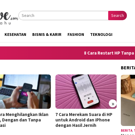
Search
KESEHATAN
BISNIS & KARIR
FASHION
TEKNOLOGI
8 Cara Restart HP Tanpa Tomb
BERIT
»
Menghilangkan Iklan
7 Cara Merekam Suara di HP
10 Trik M
engan dan Tanpa
untuk Android dan iPhone
Kelemahan
dengan Hasil Jernih
Terdengar
BERITA
,