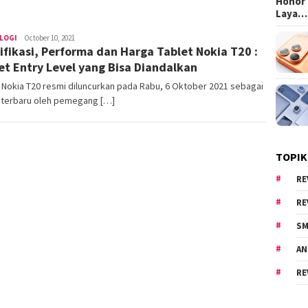
Honor 
Laya…
LOGI
Area
October 10, 2021
ifikasi, Performa dan Harga Tablet Nokia T20 :
Cewe
et Entry Level yang Bisa Diandalkan
 Nokia T20 resmi diluncurkan pada Rabu, 6 Oktober 2021 sebagai
t terbaru oleh pemegang […]
TOPIK
RE
RE
SM
AN
RE