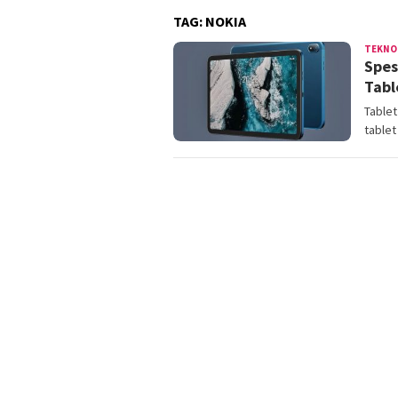
TAG:
NOKIA
TEKNO
Spes
Tabl
Tablet
table