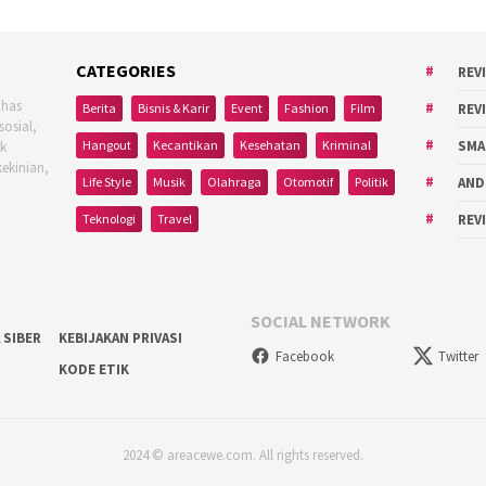
CATEGORIES
REV
ahas
Berita
Bisnis & Karir
Event
Fashion
Film
REV
sosial,
Hangout
Kecantikan
Kesehatan
Kriminal
SMA
uk
kekinian,
Life Style
Musik
Olahraga
Otomotif
Politik
AND
Teknologi
Travel
REV
SOCIAL NETWORK
 SIBER
KEBIJAKAN PRIVASI
Facebook
Twitter
KODE ETIK
2024 © areacewe.com. All rights reserved.