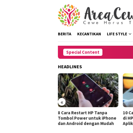
Skip
to
content
BERITA
KECANTIKAN
LIFE STYLE
Special Content
HEADLINES
«
s Mengatasi Rambut
8 Cara Restart HP Tanpa
10 Cara 
Saat Harus Pergi
Tombol Power untuk iPhone
di HP, D
ut
dan Android dengan Mudah
Aplikasi