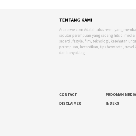
TENTANG KAMI
Areacewe.com Adalah situs resmi yang memb
seputar perempuan yang sedang hits di media 
seperti lifestyle, film, teknologi, kesehatan unt
perempuan, kecantikan, tips berwisata, travel 
dan banyak lagi
CONTACT
PEDOMAN MEDIA
DISCLAIMER
INDEKS