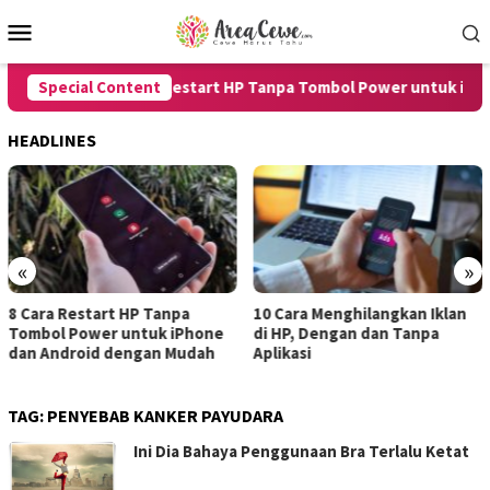
Skip
Mobile
to
Menu
content
Special Content
8 Cara Restart HP Tanpa Tombol Power untuk iPhone
HEADLINES
«
»
8 Cara Restart HP Tanpa
10 Cara Menghilangkan Iklan
Tombol Power untuk iPhone
di HP, Dengan dan Tanpa
dan Android dengan Mudah
Aplikasi
TAG:
PENYEBAB KANKER PAYUDARA
Ini Dia Bahaya Penggunaan Bra Terlalu Ketat