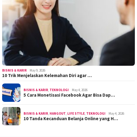
BISNIS & KARIR
May 9, 2026
10 Trik Menjelaskan Kelemahan Diri agar …
BISNIS & KARIR
,
TEKNOLOGI
May 4, 2026
5 Cara Monetisasi Facebook Agar Bisa Dap…
BISNIS & KARIR
,
HANGOUT
,
LIFE STYLE
,
TEKNOLOGI
May 4, 2026
10 Tanda Kecanduan Belanja Online yang H…