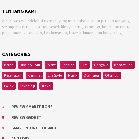
TENTANG KAMI
Areacewe.com Adalah situs resmi yang membahas seputar perempuan yang
sedang hits di media sosial, seperti lifestyle, film, teknologi, kesehatan untuk
perempuan, kecantikan, tips berwisata, travel kekinian, dan banyak lagi
CATEGORIES
Berita
Bisnis & Karir
Event
Fashion
Film
Hangout
Kecantikan
Kesehatan
Kriminal
Life Style
Musik
Olahraga
Otomotif
Politik
Teknologi
Travel
REVIEW SMARTPHONE
REVIEW GADGET
SMARTPHONE TERBARU
ANDROID