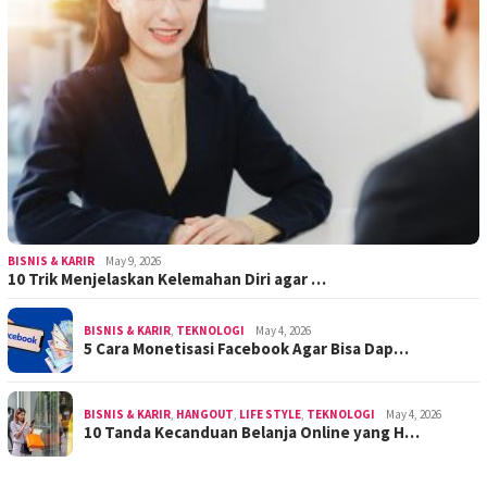
BISNIS & KARIR
May 9, 2026
10 Trik Menjelaskan Kelemahan Diri agar …
BISNIS & KARIR
,
TEKNOLOGI
May 4, 2026
5 Cara Monetisasi Facebook Agar Bisa Dap…
BISNIS & KARIR
,
HANGOUT
,
LIFE STYLE
,
TEKNOLOGI
May 4, 2026
10 Tanda Kecanduan Belanja Online yang H…