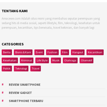
TENTANG KAMI
Areacewe.com Adalah situs resmi yang membahas seputar perempuan yang
sedang hits di media sosial, seperti lifestyle, film, teknologi, kesehatan untuk
perempuan, kecantikan, tips berwisata, travel kekinian, dan banyak lagi
CATEGORIES
Berita
Bisnis & Karir
Event
Fashion
Film
Hangout
Kecantikan
Kesehatan
Kriminal
Life Style
Musik
Olahraga
Otomotif
Politik
Teknologi
Travel
REVIEW SMARTPHONE
REVIEW GADGET
SMARTPHONE TERBARU