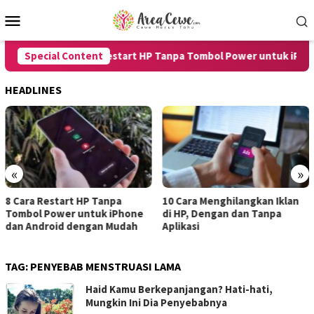
Skip
Mobile
to
Menu
content
Special Content
8 Cara Restart HP Tanpa Tombol Power untuk iPhone
HEADLINES
«
»
8 Cara Restart HP Tanpa
10 Cara Menghilangkan Iklan
Tombol Power untuk iPhone
di HP, Dengan dan Tanpa
dan Android dengan Mudah
Aplikasi
TAG:
PENYEBAB MENSTRUASI LAMA
Haid Kamu Berkepanjangan? Hati-hati,
Mungkin Ini Dia Penyebabnya