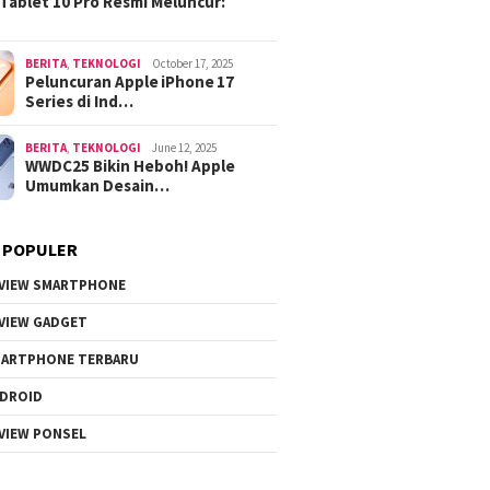
Tablet 10 Pro Resmi Meluncur:
BERITA
,
TEKNOLOGI
October 17, 2025
Peluncuran Apple iPhone 17
Series di Ind…
BERITA
,
TEKNOLOGI
June 12, 2025
WWDC25 Bikin Heboh! Apple
Umumkan Desain…
 POPULER
VIEW SMARTPHONE
VIEW GADGET
ARTPHONE TERBARU
DROID
VIEW PONSEL