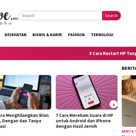
Search
KESEHATAN
BISNIS & KARIR
FASHION
TEKNOLOGI
8 Cara Restart HP Tanpa To
BERIT
»
angkan Iklan
7 Cara Merekam Suara di HP
10 Trik Menjelask
dan Tanpa
untuk Android dan iPhone
Kelemahan Diri a
dengan Hasil Jernih
Terdengar Seper
BERITA
,