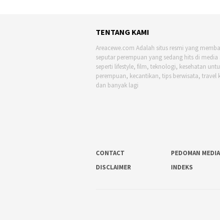
TENTANG KAMI
Areacewe.com Adalah situs resmi yang memb
seputar perempuan yang sedang hits di media 
seperti lifestyle, film, teknologi, kesehatan unt
perempuan, kecantikan, tips berwisata, travel 
dan banyak lagi
CONTACT
PEDOMAN MEDIA
DISCLAIMER
INDEKS