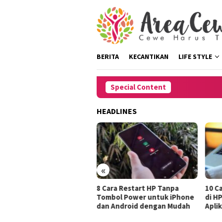
Skip
to
content
BERITA
KECANTIKAN
LIFE STYLE
Special Content
HEADLINES
«
tasi Rambut
8 Cara Restart HP Tanpa
10 Cara Menghil
rus Pergi
Tombol Power untuk iPhone
di HP, Dengan 
dan Android dengan Mudah
Aplikasi