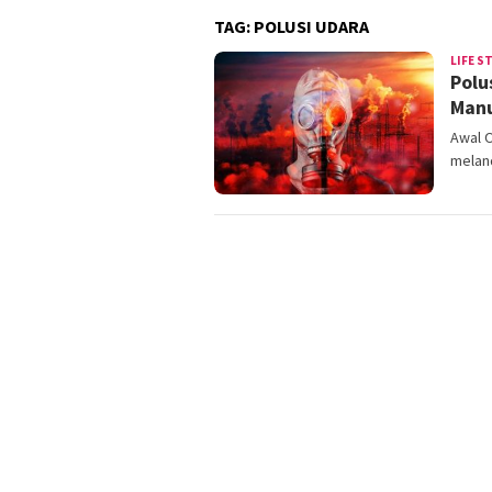
TAG:
POLUSI UDARA
LIFE S
Polu
Manu
Awal O
meland