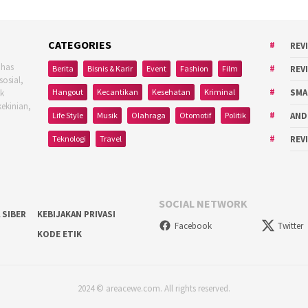
CATEGORIES
REV
ahas
Berita
Bisnis & Karir
Event
Fashion
Film
REV
sosial,
Hangout
Kecantikan
Kesehatan
Kriminal
SMA
uk
kekinian,
Life Style
Musik
Olahraga
Otomotif
Politik
AND
Teknologi
Travel
REV
SOCIAL NETWORK
 SIBER
KEBIJAKAN PRIVASI
Facebook
Twitter
KODE ETIK
2024 © areacewe.com. All rights reserved.