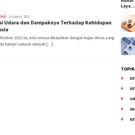
Honor 
Laya…
TYLE
Area
October 8, 2022
si Udara dan Dampaknya Terhadap Kehidupan
Cewe
sia
ktober 2022 ini, kita semua dikejutkan dengan hujan deras yang
a hampir seluruh wilayah […]
TOPIK
RE
RE
SM
AN
RE