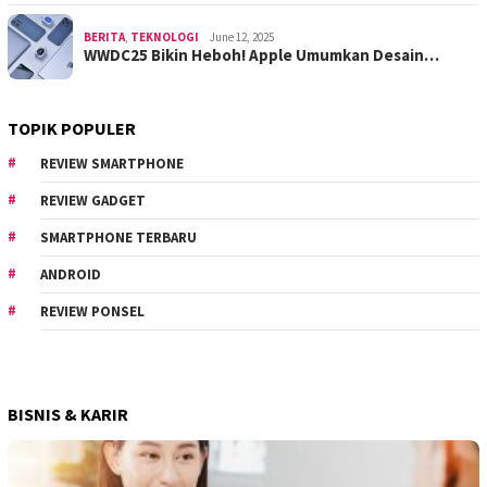
BERITA
,
TEKNOLOGI
June 12, 2025
WWDC25 Bikin Heboh! Apple Umumkan Desain…
TOPIK POPULER
REVIEW SMARTPHONE
REVIEW GADGET
SMARTPHONE TERBARU
ANDROID
REVIEW PONSEL
BISNIS & KARIR