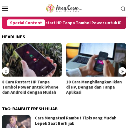
Skip
Mobile
to
Menu
content
Special Content
8 Cara Restart HP Tanpa Tombol Power untuk iPhone 
HEADLINES
«
»
8 Cara Restart HP Tanpa
10 Cara Menghilangkan Iklan
Tombol Power untuk iPhone
di HP, Dengan dan Tanpa
dan Android dengan Mudah
Aplikasi
TAG:
RAMBUT FRESH HIJAB
Cara Mengatasi Rambut Tipis yang Mudah
Lepek Saat Berhijab