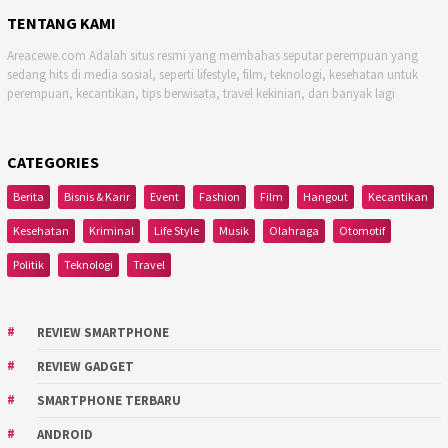
TENTANG KAMI
Areacewe.com Adalah situs resmi yang membahas seputar perempuan yang
sedang hits di media sosial, seperti lifestyle, film, teknologi, kesehatan untuk
perempuan, kecantikan, tips berwisata, travel kekinian, dan banyak lagi
CATEGORIES
Berita
Bisnis & Karir
Event
Fashion
Film
Hangout
Kecantikan
Kesehatan
Kriminal
Life Style
Musik
Olahraga
Otomotif
Politik
Teknologi
Travel
REVIEW SMARTPHONE
REVIEW GADGET
SMARTPHONE TERBARU
ANDROID