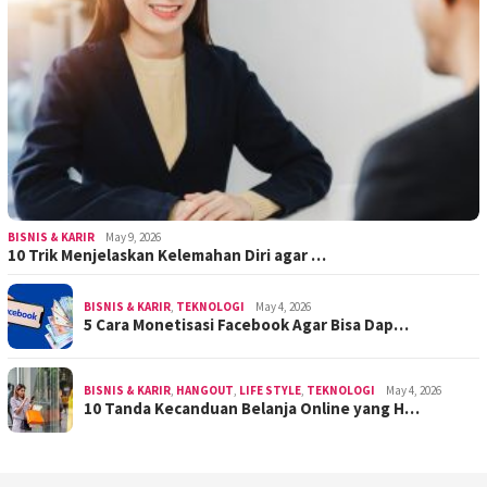
BISNIS & KARIR
May 9, 2026
10 Trik Menjelaskan Kelemahan Diri agar …
BISNIS & KARIR
,
TEKNOLOGI
May 4, 2026
5 Cara Monetisasi Facebook Agar Bisa Dap…
BISNIS & KARIR
,
HANGOUT
,
LIFE STYLE
,
TEKNOLOGI
May 4, 2026
10 Tanda Kecanduan Belanja Online yang H…