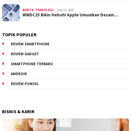
BERITA
,
TEKNOLOGI
June 12, 2025
WWDC25 Bikin Heboh! Apple Umumkan Desain…
TOPIK POPULER
REVIEW SMARTPHONE
REVIEW GADGET
SMARTPHONE TERBARU
ANDROID
REVIEW PONSEL
BISNIS & KARIR