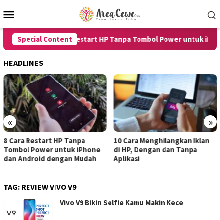
Skip
Mobile
to
Menu
content
Special Content
8 Cara Restart HP Tanpa Tombol Power untuk iPhone
HEADLINES
«
»
t HP Tanpa
10 Cara Menghilangkan Iklan
7 Cara Mereka
 untuk iPhone
di HP, Dengan dan Tanpa
untuk Androi
dengan Mudah
Aplikasi
dengan Hasil 
TAG:
REVIEW VIVO V9
Vivo V9 Bikin Selfie Kamu Makin Kece