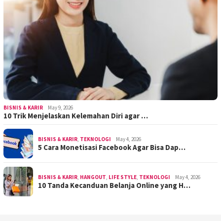
BISNIS & KARIR
May 9, 2026
10 Trik Menjelaskan Kelemahan Diri agar …
BISNIS & KARIR
,
TEKNOLOGI
May 4, 2026
5 Cara Monetisasi Facebook Agar Bisa Dap…
BISNIS & KARIR
,
HANGOUT
,
LIFE STYLE
,
TEKNOLOGI
May 4, 2026
10 Tanda Kecanduan Belanja Online yang H…