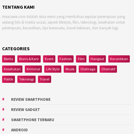
TENTANG KAMI
Areacewe.com Adalah situs resmi yang membahas seputar perempuan yang
sedang hits di media sosial, seperti lifestyle, film, teknologi, kesehatan untuk
perempuan, kecantikan, tips berwisata, travel kekinian, dan banyak lagi
CATEGORIES
Berita
Bisnis & Karir
Event
Fashion
Film
Hangout
Kecantikan
Kesehatan
Kriminal
Life Style
Musik
Olahraga
Otomotif
Politik
Teknologi
Travel
REVIEW SMARTPHONE
REVIEW GADGET
SMARTPHONE TERBARU
ANDROID