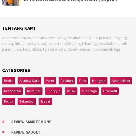
TENTANG KAMI
Areacewe.com Adalah situs resmi yang membahas seputar perempuan yang
sedang hits di media sosial, seperti lifestyle, film, teknologi, kesehatan untuk
perempuan, kecantikan, tips berwisata, travel kekinian, dan banyak lagi
CATEGORIES
Berita
Bisnis & Karir
Event
Fashion
Film
Hangout
Kecantikan
Kesehatan
Kriminal
Life Style
Musik
Olahraga
Otomotif
Politik
Teknologi
Travel
REVIEW SMARTPHONE
REVIEW GADGET