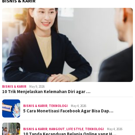
BISNIS & KARIR
BISNIS & KARIR
May 9, 2026
10 Trik Menjelaskan Kelemahan Diri agar …
BISNIS & KARIR
,
TEKNOLOGI
May 4, 2026
5 Cara Monetisasi Facebook Agar Bisa Dap…
BISNIS & KARIR
,
HANGOUT
,
LIFE STYLE
,
TEKNOLOGI
May 4, 2026
10 Tanda Kecanduan Belanja Online yang H…