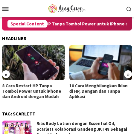
Skip
Mobile
to
Menu
content
8 Cara Restart HP Tanpa Tombol Power untuk iPhone dan An
Special Content
HEADLINES
«
»
10 Cara Menghilangkan Iklan
7 Cara Merekam Suara di HP
di HP, Dengan dan Tanpa
untuk Android dan iPhone
Aplikasi
dengan Hasil Jernih
TAG:
SCARLETT
Rilis Body Lotion dengan Essential Oil,
Scarlett Kolaborasi Gandeng JKT48 Sebagai