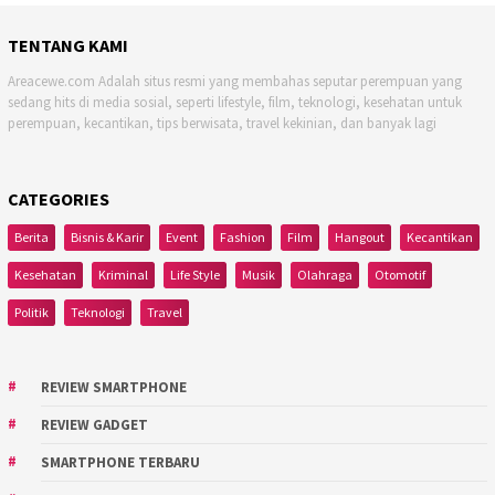
TENTANG KAMI
Areacewe.com Adalah situs resmi yang membahas seputar perempuan yang
sedang hits di media sosial, seperti lifestyle, film, teknologi, kesehatan untuk
perempuan, kecantikan, tips berwisata, travel kekinian, dan banyak lagi
CATEGORIES
Berita
Bisnis & Karir
Event
Fashion
Film
Hangout
Kecantikan
Kesehatan
Kriminal
Life Style
Musik
Olahraga
Otomotif
Politik
Teknologi
Travel
REVIEW SMARTPHONE
REVIEW GADGET
SMARTPHONE TERBARU