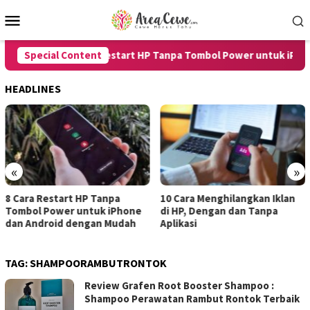
Skip
Mobile
to
Menu
content
Special Content
8 Cara Restart HP Tanpa Tombol Power untuk iPhone 
HEADLINES
«
»
a Restart HP Tanpa
10 Cara Menghilangkan Iklan
7 Car
l Power untuk iPhone
di HP, Dengan dan Tanpa
untuk
ndroid dengan Mudah
Aplikasi
denga
TAG:
SHAMPOORAMBUTRONTOK
Review Grafen Root Booster Shampoo :
Shampoo Perawatan Rambut Rontok Terbaik