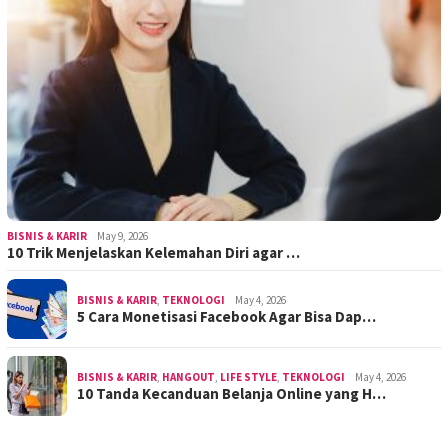
BISNIS & KARIR
May 9, 2026
10 Trik Menjelaskan Kelemahan Diri agar …
BISNIS & KARIR
,
TEKNOLOGI
May 4, 2026
5 Cara Monetisasi Facebook Agar Bisa Dap…
BISNIS & KARIR
,
HANGOUT
,
LIFE STYLE
,
TEKNOLOGI
May 4, 2026
10 Tanda Kecanduan Belanja Online yang H…