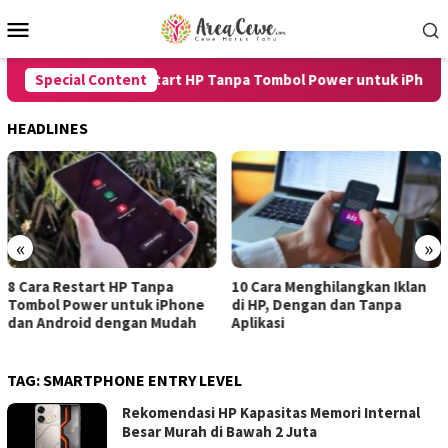
Skip
Mobile
to
Menu
content
Special Content
8 Cara Restart HP Tanpa Tombol Power untuk iPhone da
HEADLINES
«
»
10 Cara Menghilangkan Iklan
7 Cara Merekam Suara di HP
di HP, Dengan dan Tanpa
untuk Android dan iPhone
Aplikasi
dengan Hasil Jernih
TAG:
SMARTPHONE ENTRY LEVEL
Rekomendasi HP Kapasitas Memori Internal
Besar Murah di Bawah 2 Juta