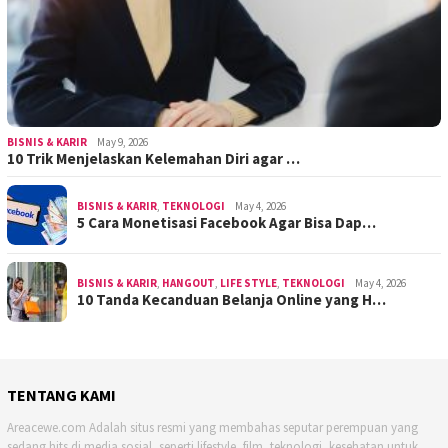
BISNIS & KARIR
May 9, 2026
10 Trik Menjelaskan Kelemahan Diri agar …
BISNIS & KARIR
,
TEKNOLOGI
May 4, 2026
5 Cara Monetisasi Facebook Agar Bisa Dap…
BISNIS & KARIR
,
HANGOUT
,
LIFE STYLE
,
TEKNOLOGI
May 4, 2026
10 Tanda Kecanduan Belanja Online yang H…
TENTANG KAMI
Areacewe.com Adalah situs resmi yang membahas seputar perempuan yang
sedang hits di media sosial, seperti lifestyle, film, teknologi, kesehatan untuk