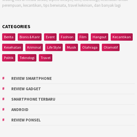
perempuan, kecantikan, tips berwisata, travel kekinian, dan banyak lagi
CATEGORIES
Berita
Bisnis & Karir
Event
Fashion
Film
Hangout
Kecantikan
Kesehatan
Kriminal
Life Style
Musik
Olahraga
Otomotif
Politik
Teknologi
Travel
REVIEW SMARTPHONE
REVIEW GADGET
SMARTPHONE TERBARU
ANDROID
REVIEW PONSEL