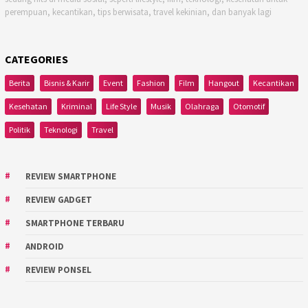
perempuan, kecantikan, tips berwisata, travel kekinian, dan banyak lagi
CATEGORIES
Berita
Bisnis & Karir
Event
Fashion
Film
Hangout
Kecantikan
Kesehatan
Kriminal
Life Style
Musik
Olahraga
Otomotif
Politik
Teknologi
Travel
REVIEW SMARTPHONE
REVIEW GADGET
SMARTPHONE TERBARU
ANDROID
REVIEW PONSEL