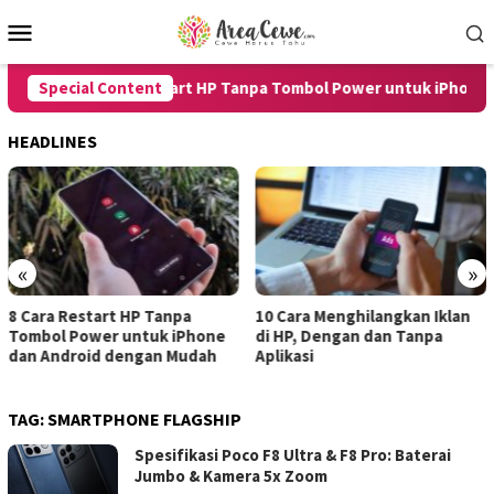
Skip
Mobile
to
Menu
content
Special Content
8 Cara Restart HP Tanpa Tombol Power untuk iPhone dan
HEADLINES
«
»
10 Cara Menghilangkan Iklan
7 Cara Merekam Suara di HP
di HP, Dengan dan Tanpa
untuk Android dan iPhone
Aplikasi
dengan Hasil Jernih
TAG:
SMARTPHONE FLAGSHIP
Spesifikasi Poco F8 Ultra & F8 Pro: Baterai
Jumbo & Kamera 5x Zoom