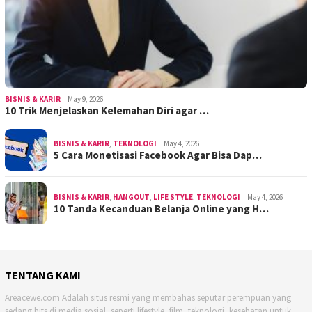
BISNIS & KARIR
May 9, 2026
10 Trik Menjelaskan Kelemahan Diri agar …
BISNIS & KARIR
,
TEKNOLOGI
May 4, 2026
5 Cara Monetisasi Facebook Agar Bisa Dap…
BISNIS & KARIR
,
HANGOUT
,
LIFE STYLE
,
TEKNOLOGI
May 4, 2026
10 Tanda Kecanduan Belanja Online yang H…
TENTANG KAMI
Areacewe.com Adalah situs resmi yang membahas seputar perempuan yang
sedang hits di media sosial, seperti lifestyle, film, teknologi, kesehatan untuk